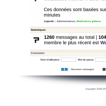
Ces données sont basées sur l
minutes
Légende ::
Administrateurs
,
Modérateurs globaux
Statistiques
1260
messages au total |
10
membre le plus récent est
W
Connexion
Nom d’utilisateur:
Mot de passe:
Nouveaux messages
Copyright 2006-200