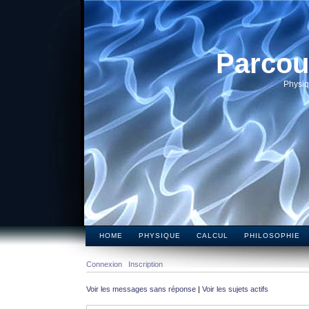
Parcou
Physiq
HOME
PHYSIQUE
CALCUL
PHILOSOPHIE
Connexion
Inscription
Voir les messages sans réponse
|
Voir les sujets actifs