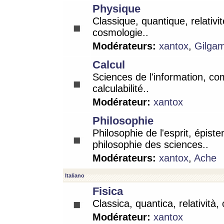
Physique
Classique, quantique, relativit
cosmologie..
Modérateurs:
xantox
,
Gilga
Calcul
Sciences de l'information, co
calculabilité..
Modérateur:
xantox
Philosophie
Philosophie de l'esprit, épist
philosophie des sciences..
Modérateurs:
xantox
,
Ache
Italiano
Fisica
Classica, quantica, relatività,
Modérateur:
xantox