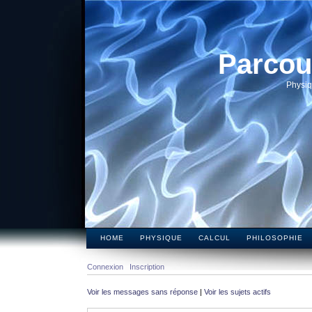
Parcou
Physiq
HOME
PHYSIQUE
CALCUL
PHILOSOPHIE
Connexion
Inscription
Voir les messages sans réponse
|
Voir les sujets actifs