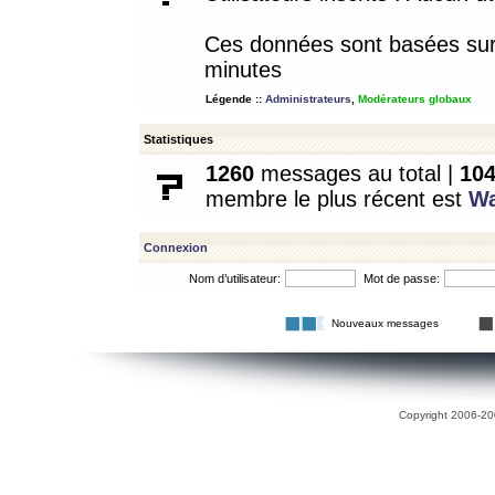
Ces données sont basées sur l
minutes
Légende ::
Administrateurs
,
Modérateurs globaux
Statistiques
1260
messages au total |
10
membre le plus récent est
W
Connexion
Nom d’utilisateur:
Mot de passe:
Nouveaux messages
Copyright 2006-200