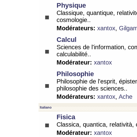
Physique
Classique, quantique, relativit
cosmologie..
Modérateurs:
xantox
,
Gilga
Calcul
Sciences de l'information, co
calculabilité..
Modérateur:
xantox
Philosophie
Philosophie de l'esprit, épist
philosophie des sciences..
Modérateurs:
xantox
,
Ache
Italiano
Fisica
Classica, quantica, relatività,
Modérateur:
xantox