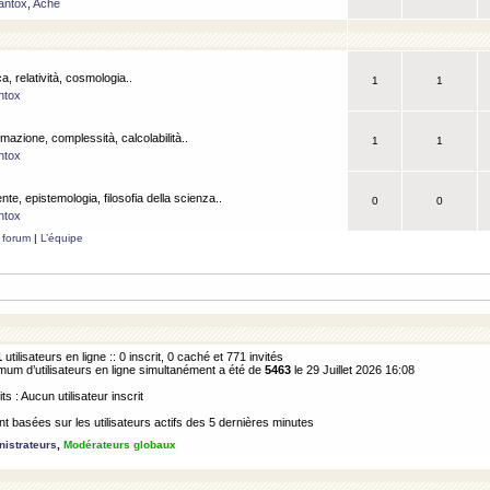
antox
,
Ache
a, relatività, cosmologia..
1
1
ntox
rmazione, complessità, calcolabilità..
1
1
ntox
ente, epistemologia, filosofia della scienza..
0
0
ntox
 forum
|
L’équipe
1
utilisateurs en ligne :: 0 inscrit, 0 caché et 771 invités
m d’utilisateurs en ligne simultanément a été de
5463
le 29 Juillet 2026 16:08
its : Aucun utilisateur inscrit
 basées sur les utilisateurs actifs des 5 dernières minutes
istrateurs
,
Modérateurs globaux