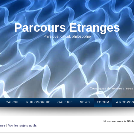
Parcours Etranges
Physique, calcul, philosophie
Caustiques de lumière créées
CALCUL
PHILOSOPHIE
GALERIE
NEWS
FORUM
A PROPO
Nous sommes le 06 A
onse
|
Voir les sujets actifs