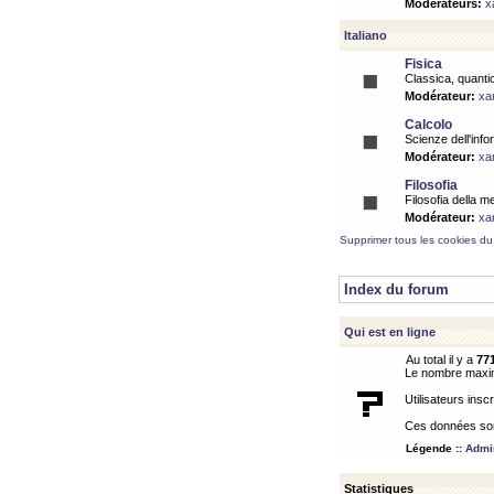
Modérateurs:
x
Italiano
Fisica
Classica, quantic
Modérateur:
xa
Calcolo
Scienze dell'info
Modérateur:
xa
Filosofia
Filosofia della m
Modérateur:
xa
Supprimer tous les cookies du
Index du forum
Qui est en ligne
Au total il y a
77
Le nombre maximu
Utilisateurs inscr
Ces données sont
Légende ::
Admin
Statistiques