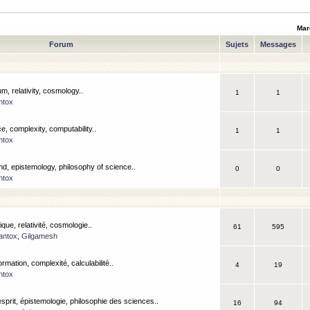
Mar
Forum
Sujets
Messages
m, relativity, cosmology..
1
1
ntox
, complexity, computability..
1
1
ntox
nd, epistemology, philosophy of science..
0
0
ntox
que, relativité, cosmologie..
61
595
antox
,
Gilgamesh
ormation, complexité, calculabilité..
4
19
ntox
esprit, épistemologie, philosophie des sciences..
16
94