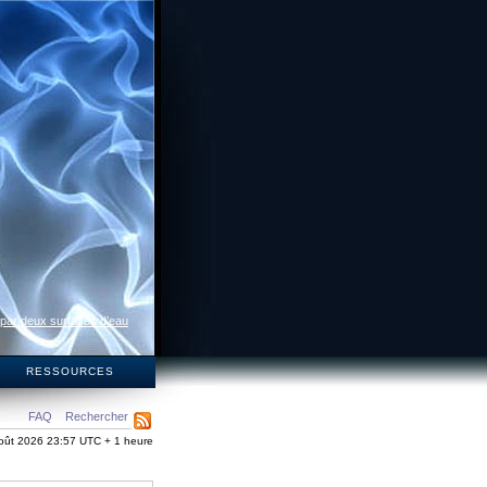
 par deux surfaces d’eau
S
RESSOURCES
FAQ
Rechercher
oût 2026 23:57 UTC + 1 heure