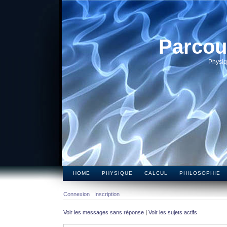
Parcou
Physiq
HOME
PHYSIQUE
CALCUL
PHILOSOPHIE
Connexion
Inscription
Voir les messages sans réponse
|
Voir les sujets actifs