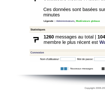
Ces données sont basées sur l
minutes
Légende ::
Administrateurs
,
Modérateurs globaux
Statistiques
1260
messages au total |
10
membre le plus récent est
W
Connexion
Nom d’utilisateur:
Mot de passe:
Nouveaux messages
Copyright 2006-200