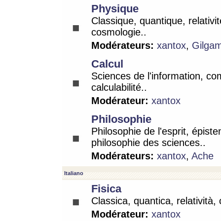
Physique
Classique, quantique, relativit
cosmologie..
Modérateurs:
xantox
,
Gilga
Calcul
Sciences de l'information, co
calculabilité..
Modérateur:
xantox
Philosophie
Philosophie de l'esprit, épist
philosophie des sciences..
Modérateurs:
xantox
,
Ache
Italiano
Fisica
Classica, quantica, relatività,
Modérateur:
xantox