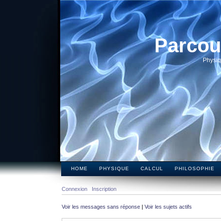
Parcou
Physiq
HOME
PHYSIQUE
CALCUL
PHILOSOPHIE
Connexion
Inscription
Voir les messages sans réponse
|
Voir les sujets actifs