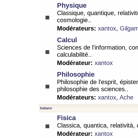
Physique
Classique, quantique, relativit
cosmologie..
Modérateurs:
xantox
,
Gilga
Calcul
Sciences de l'information, co
calculabilité..
Modérateur:
xantox
Philosophie
Philosophie de l'esprit, épist
philosophie des sciences..
Modérateurs:
xantox
,
Ache
Italiano
Fisica
Classica, quantica, relatività,
Modérateur:
xantox