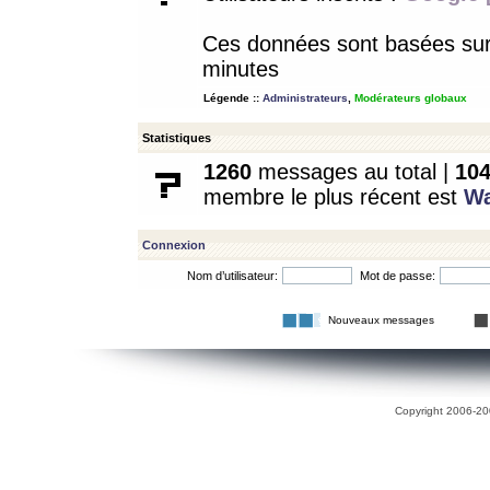
Ces données sont basées sur l
minutes
Légende ::
Administrateurs
,
Modérateurs globaux
Statistiques
1260
messages au total |
10
membre le plus récent est
W
Connexion
Nom d’utilisateur:
Mot de passe:
Nouveaux messages
Copyright 2006-200