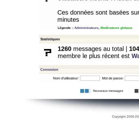
Ces données sont basées sur l
minutes
Légende ::
Administrateurs
,
Modérateurs globaux
Statistiques
1260
messages au total |
10
membre le plus récent est
W
Connexion
Nom d’utilisateur:
Mot de passe:
Nouveaux messages
Copyright 2006-200