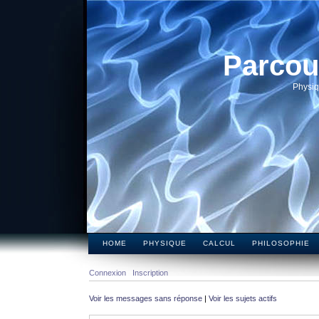
Parcou
Physiq
HOME
PHYSIQUE
CALCUL
PHILOSOPHIE
Connexion
Inscription
Voir les messages sans réponse
|
Voir les sujets actifs