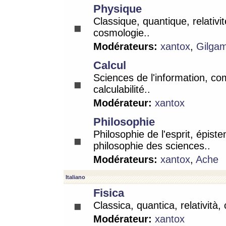
Physique
Classique, quantique, relativit
cosmologie..
Modérateurs:
xantox
,
Gilga
Calcul
Sciences de l'information, co
calculabilité..
Modérateur:
xantox
Philosophie
Philosophie de l'esprit, épist
philosophie des sciences..
Modérateurs:
xantox
,
Ache
Italiano
Fisica
Classica, quantica, relatività,
Modérateur:
xantox