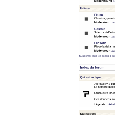
Modérateurs:
x
Italiano
Fisica
Classica, quantic
Modérateur:
xa
Calcolo
Scienze dell'info
Modérateur:
xa
Filosofia
Filosofia della m
Modérateur:
xa
Supprimer tous les cookies du
Index du forum
Qui est en ligne
Au total il y a
55
Le nombre maximu
Utilisateurs inscr
Ces données sont
Légende ::
Admin
Statistiques