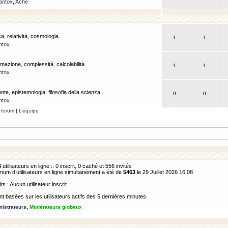
antox
,
Ache
a, relatività, cosmologia..
1
1
ntox
rmazione, complessità, calcolabilità..
1
1
ntox
ente, epistemologia, filosofia della scienza..
0
0
ntox
 forum
|
L’équipe
6
utilisateurs en ligne :: 0 inscrit, 0 caché et 556 invités
m d’utilisateurs en ligne simultanément a été de
5463
le 29 Juillet 2026 16:08
its : Aucun utilisateur inscrit
 basées sur les utilisateurs actifs des 5 dernières minutes
istrateurs
,
Modérateurs globaux