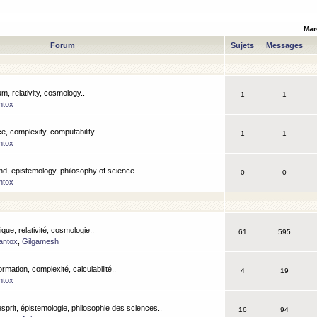
Mar
Forum
Sujets
Messages
m, relativity, cosmology..
1
1
ntox
, complexity, computability..
1
1
ntox
nd, epistemology, philosophy of science..
0
0
ntox
que, relativité, cosmologie..
61
595
antox
,
Gilgamesh
ormation, complexité, calculabilité..
4
19
ntox
esprit, épistemologie, philosophie des sciences..
16
94