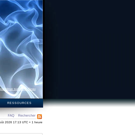
 par deux surfaces d’eau
S
RESSOURCES
FAQ
Rechercher
oût 2026 17:13 UTC + 1 heure