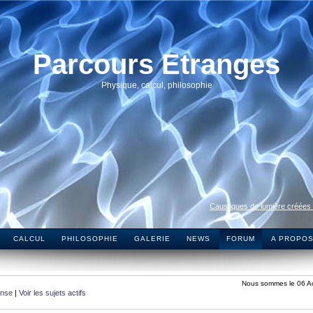
Parcours Etranges
Physique, calcul, philosophie
Caustiques de lumière créées
CALCUL
PHILOSOPHIE
GALERIE
NEWS
FORUM
A PROPO
Nous sommes le 06 A
onse
|
Voir les sujets actifs