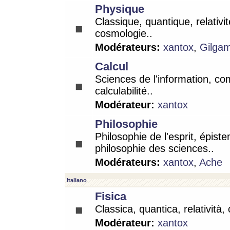
Physique
Classique, quantique, relativit
cosmologie..
Modérateurs:
xantox
,
Gilga
Calcul
Sciences de l'information, co
calculabilité..
Modérateur:
xantox
Philosophie
Philosophie de l'esprit, épist
philosophie des sciences..
Modérateurs:
xantox
,
Ache
Italiano
Fisica
Classica, quantica, relatività,
Modérateur:
xantox