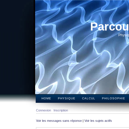
Parcou
Physiq
HOME
PHYSIQUE
CALCUL
PHILOSOPHIE
Connexion
Inscription
Voir les messages sans réponse
|
Voir les sujets actifs