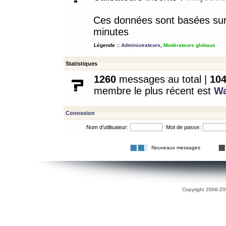
Ces données sont basées sur l
minutes
Légende ::
Administrateurs
,
Modérateurs globaux
Statistiques
1260
messages au total |
10
membre le plus récent est
W
Connexion
Nom d’utilisateur:
Mot de passe:
Nouveaux messages
Copyright 2006-200