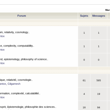
Mar
Forum
Sujets
Messages
m, relativity, cosmology..
1
1
ntox
, complexity, computability..
1
1
ntox
nd, epistemology, philosophy of science..
0
0
ntox
que, relativité, cosmologie..
61
595
antox
,
Gilgamesh
ormation, complexité, calculabilité..
4
19
ntox
esprit, épistemologie, philosophie des sciences..
16
94