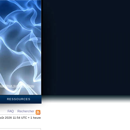
 par deux surfaces d’eau
S
RESSOURCES
FAQ
Rechercher
oût 2026 11:54 UTC + 1 heure