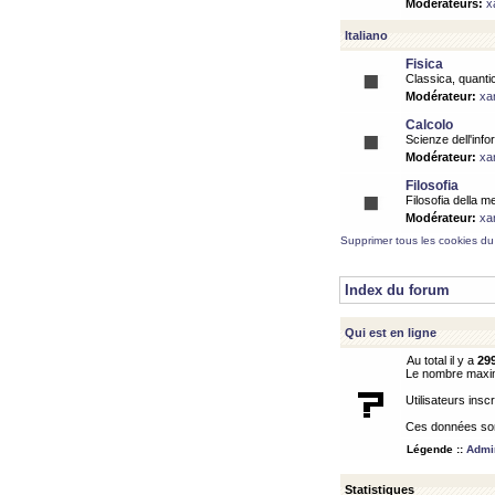
Modérateurs:
x
Italiano
Fisica
Classica, quantic
Modérateur:
xa
Calcolo
Scienze dell'info
Modérateur:
xa
Filosofia
Filosofia della m
Modérateur:
xa
Supprimer tous les cookies du
Index du forum
Qui est en ligne
Au total il y a
29
Le nombre maximu
Utilisateurs inscr
Ces données sont
Légende ::
Admin
Statistiques