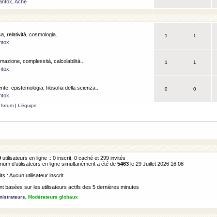
antox
,
Ache
a, relatività, cosmologia..
1
1
ntox
rmazione, complessità, calcolabilità..
1
1
ntox
ente, epistemologia, filosofia della scienza..
0
0
ntox
 forum
|
L’équipe
9
utilisateurs en ligne :: 0 inscrit, 0 caché et 299 invités
m d’utilisateurs en ligne simultanément a été de
5463
le 29 Juillet 2026 16:08
its : Aucun utilisateur inscrit
 basées sur les utilisateurs actifs des 5 dernières minutes
istrateurs
,
Modérateurs globaux