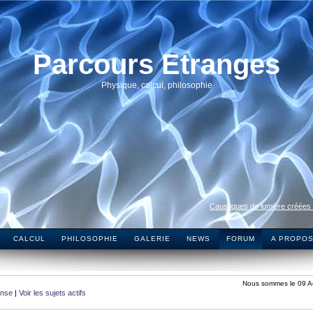
Parcours Etranges
Physique, calcul, philosophie
Caustiques de lumière créées
CALCUL
PHILOSOPHIE
GALERIE
NEWS
FORUM
A PROPO
Nous sommes le 09 A
onse
|
Voir les sujets actifs