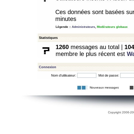
Ces données sont basées sur l
minutes
Légende ::
Administrateurs
,
Modérateurs globaux
Statistiques
1260
messages au total |
10
membre le plus récent est
W
Connexion
Nom d’utilisateur:
Mot de passe:
Nouveaux messages
Copyright 2006-200