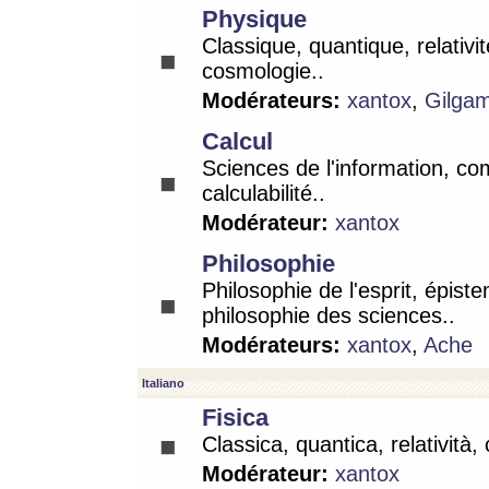
Physique
Classique, quantique, relativit
cosmologie..
Modérateurs:
xantox
,
Gilga
Calcul
Sciences de l'information, co
calculabilité..
Modérateur:
xantox
Philosophie
Philosophie de l'esprit, épist
philosophie des sciences..
Modérateurs:
xantox
,
Ache
Italiano
Fisica
Classica, quantica, relatività,
Modérateur:
xantox