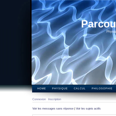
Parcou
Physiq
HOME
PHYSIQUE
CALCUL
PHILOSOPHIE
Connexion
Inscription
Voir les messages sans réponse
|
Voir les sujets actifs