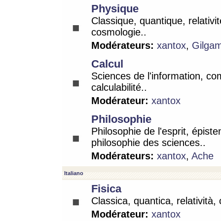
Physique
Classique, quantique, relativit
cosmologie..
Modérateurs:
xantox
,
Gilga
Calcul
Sciences de l'information, co
calculabilité..
Modérateur:
xantox
Philosophie
Philosophie de l'esprit, épist
philosophie des sciences..
Modérateurs:
xantox
,
Ache
Italiano
Fisica
Classica, quantica, relatività,
Modérateur:
xantox