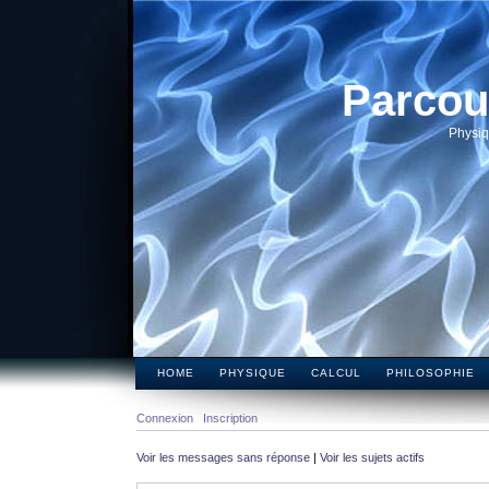
Parcou
Physiq
HOME
PHYSIQUE
CALCUL
PHILOSOPHIE
Connexion
Inscription
Voir les messages sans réponse
|
Voir les sujets actifs