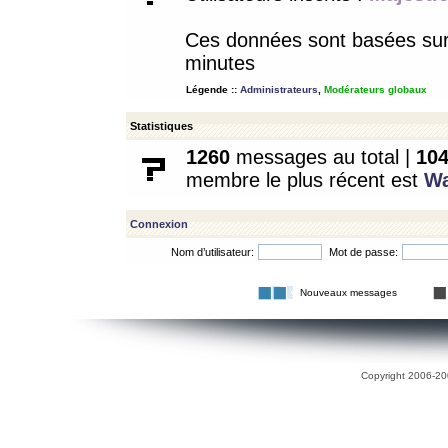
Ces données sont basées sur l
minutes
Légende ::
Administrateurs
,
Modérateurs globaux
Statistiques
1260
messages au total |
10
membre le plus récent est
W
Connexion
Nom d’utilisateur:
Mot de passe:
Nouveaux messages
Copyright 2006-200