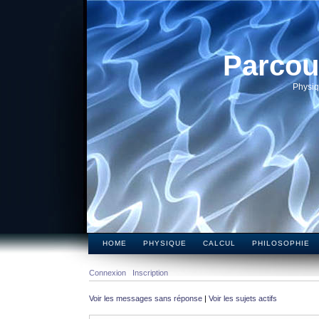
Parcou
Physiq
HOME
PHYSIQUE
CALCUL
PHILOSOPHIE
Connexion
Inscription
Voir les messages sans réponse
|
Voir les sujets actifs