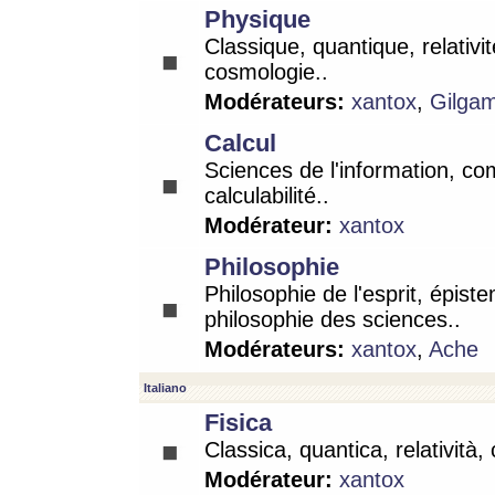
Physique
Classique, quantique, relativit
cosmologie..
Modérateurs:
xantox
,
Gilga
Calcul
Sciences de l'information, co
calculabilité..
Modérateur:
xantox
Philosophie
Philosophie de l'esprit, épist
philosophie des sciences..
Modérateurs:
xantox
,
Ache
Italiano
Fisica
Classica, quantica, relatività,
Modérateur:
xantox