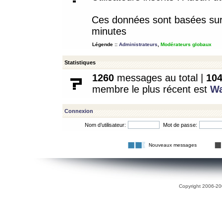
Ces données sont basées sur l
minutes
Légende ::
Administrateurs
,
Modérateurs globaux
Statistiques
1260
messages au total |
10
membre le plus récent est
W
Connexion
Nom d’utilisateur:
Mot de passe:
Nouveaux messages
Copyright 2006-200