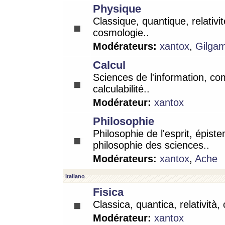
Physique
Classique, quantique, relativit
cosmologie..
Modérateurs:
xantox
,
Gilga
Calcul
Sciences de l'information, co
calculabilité..
Modérateur:
xantox
Philosophie
Philosophie de l'esprit, épist
philosophie des sciences..
Modérateurs:
xantox
,
Ache
Italiano
Fisica
Classica, quantica, relatività,
Modérateur:
xantox