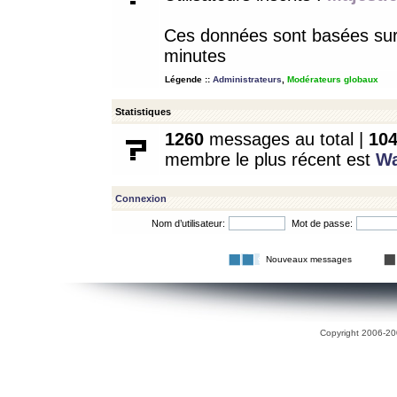
Ces données sont basées sur l
minutes
Légende ::
Administrateurs
,
Modérateurs globaux
Statistiques
1260
messages au total |
10
membre le plus récent est
W
Connexion
Nom d’utilisateur:
Mot de passe:
Nouveaux messages
Copyright 2006-200