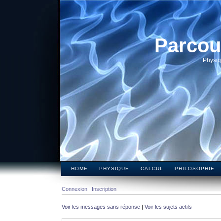
Parcou
Physiq
HOME
PHYSIQUE
CALCUL
PHILOSOPHIE
Connexion
Inscription
Voir les messages sans réponse
|
Voir les sujets actifs