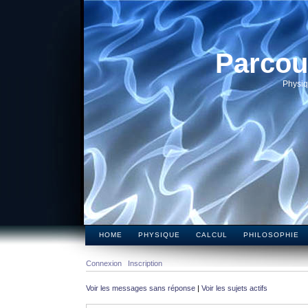
Parcou
Physiq
HOME
PHYSIQUE
CALCUL
PHILOSOPHIE
Connexion
Inscription
Voir les messages sans réponse
|
Voir les sujets actifs