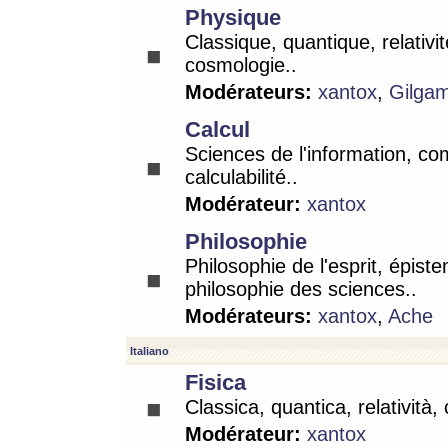
Physique
Classique, quantique, relativit
cosmologie..
Modérateurs:
xantox
,
Gilga
Calcul
Sciences de l'information, co
calculabilité..
Modérateur:
xantox
Philosophie
Philosophie de l'esprit, épist
philosophie des sciences..
Modérateurs:
xantox
,
Ache
Italiano
Fisica
Classica, quantica, relatività,
Modérateur:
xantox