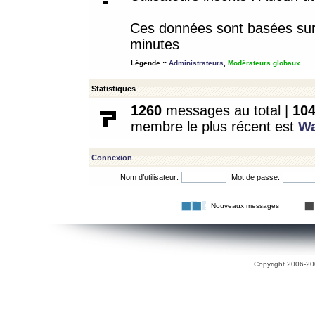
Ces données sont basées sur l
minutes
Légende ::
Administrateurs
,
Modérateurs globaux
Statistiques
1260
messages au total |
10
membre le plus récent est
W
Connexion
Nom d’utilisateur:
Mot de passe:
Nouveaux messages
Copyright 2006-200