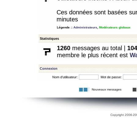
Ces données sont basées sur l
minutes
Légende ::
Administrateurs
,
Modérateurs globaux
Statistiques
1260
messages au total |
10
membre le plus récent est
W
Connexion
Nom d’utilisateur:
Mot de passe:
Nouveaux messages
Copyright 2006-200