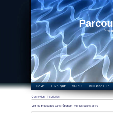
Parcou
Physiq
HOME
PHYSIQUE
CALCUL
PHILOSOPHIE
Connexion
Inscription
Voir les messages sans réponse
|
Voir les sujets actifs