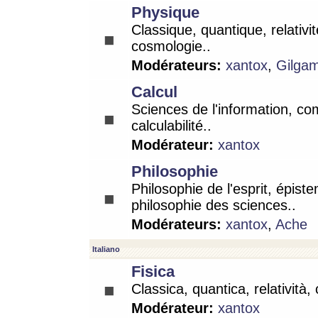
Physique
Classique, quantique, relativit
cosmologie..
Modérateurs:
xantox
,
Gilga
Calcul
Sciences de l'information, co
calculabilité..
Modérateur:
xantox
Philosophie
Philosophie de l'esprit, épist
philosophie des sciences..
Modérateurs:
xantox
,
Ache
Italiano
Fisica
Classica, quantica, relatività,
Modérateur:
xantox