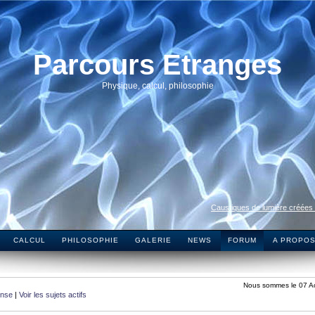
Parcours Etranges
Physique, calcul, philosophie
Caustiques de lumière créées
CALCUL
PHILOSOPHIE
GALERIE
NEWS
FORUM
A PROPO
Nous sommes le 07 A
onse
|
Voir les sujets actifs