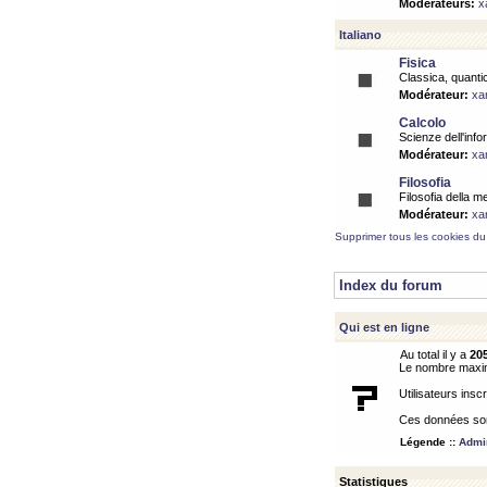
Modérateurs:
x
Italiano
Fisica
Classica, quantic
Modérateur:
xa
Calcolo
Scienze dell'info
Modérateur:
xa
Filosofia
Filosofia della m
Modérateur:
xa
Supprimer tous les cookies du
Index du forum
Qui est en ligne
Au total il y a
20
Le nombre maximu
Utilisateurs inscr
Ces données sont
Légende ::
Admin
Statistiques