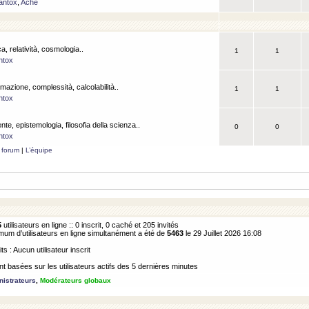
antox
,
Ache
a, relatività, cosmologia..
1
1
ntox
rmazione, complessità, calcolabilità..
1
1
ntox
ente, epistemologia, filosofia della scienza..
0
0
ntox
 forum
|
L’équipe
5
utilisateurs en ligne :: 0 inscrit, 0 caché et 205 invités
m d’utilisateurs en ligne simultanément a été de
5463
le 29 Juillet 2026 16:08
its : Aucun utilisateur inscrit
 basées sur les utilisateurs actifs des 5 dernières minutes
istrateurs
,
Modérateurs globaux