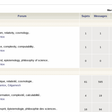
Mar
Forum
Sujets
Messages
m, relativity, cosmology..
1
1
ntox
, complexity, computability..
1
1
ntox
nd, epistemology, philosophy of science..
0
0
ntox
que, relativité, cosmologie..
61
595
antox
,
Gilgamesh
ormation, complexité, calculabilité..
4
19
ntox
esprit, épistemologie, philosophie des sciences..
16
94