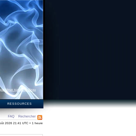
 par deux surfaces d’eau
S
RESSOURCES
FAQ
Rechercher
oût 2026 21:41 UTC + 1 heure