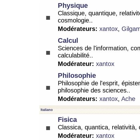
Physique
Classique, quantique, relativit
cosmologie..
Modérateurs:
xantox
,
Gilga
Calcul
Sciences de l'information, co
calculabilité..
Modérateur:
xantox
Philosophie
Philosophie de l'esprit, épist
philosophie des sciences..
Modérateurs:
xantox
,
Ache
Italiano
Fisica
Classica, quantica, relatività,
Modérateur:
xantox