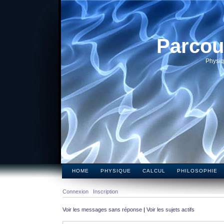
Parcou
Physiq
HOME
PHYSIQUE
CALCUL
PHILOSOPHIE
Connexion
Inscription
Voir les messages sans réponse
|
Voir les sujets actifs