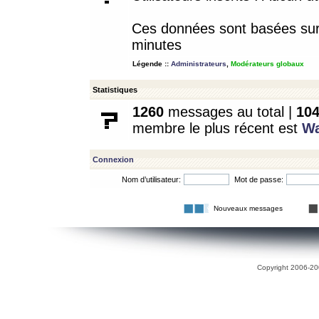
Ces données sont basées sur l
minutes
Légende ::
Administrateurs
,
Modérateurs globaux
Statistiques
1260
messages au total |
10
membre le plus récent est
W
Connexion
Nom d’utilisateur:
Mot de passe:
Nouveaux messages
Copyright 2006-200