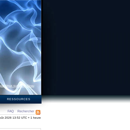
 par deux surfaces d’eau
S
RESSOURCES
FAQ
Rechercher
oût 2026 13:52 UTC + 1 heure