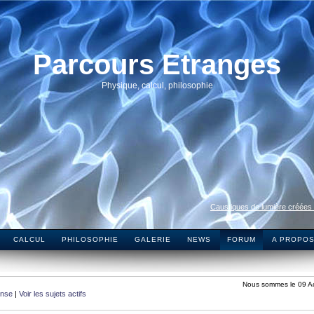
Parcours Etranges
Physique, calcul, philosophie
Caustiques de lumière créées
CALCUL
PHILOSOPHIE
GALERIE
NEWS
FORUM
A PROPO
Nous sommes le 09 A
onse
|
Voir les sujets actifs