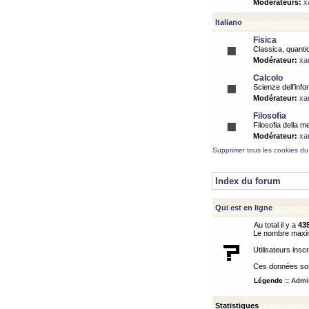
Modérateurs:
x
Italiano
Fisica
Classica, quantic
Modérateur:
xa
Calcolo
Scienze dell'info
Modérateur:
xa
Filosofia
Filosofia della m
Modérateur:
xa
Supprimer tous les cookies du
Index du forum
Qui est en ligne
Au total il y a
43
Le nombre maximu
Utilisateurs inscr
Ces données sont
Légende ::
Admin
Statistiques