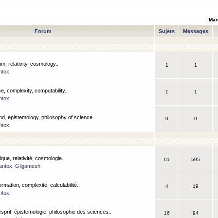
Mar
Forum
Sujets
Messages
m, relativity, cosmology..
1
1
ntox
, complexity, computability..
1
1
ntox
nd, epistemology, philosophy of science..
0
0
ntox
que, relativité, cosmologie..
61
595
antox
,
Gilgamesh
ormation, complexité, calculabilité..
4
19
ntox
esprit, épistemologie, philosophie des sciences..
16
94