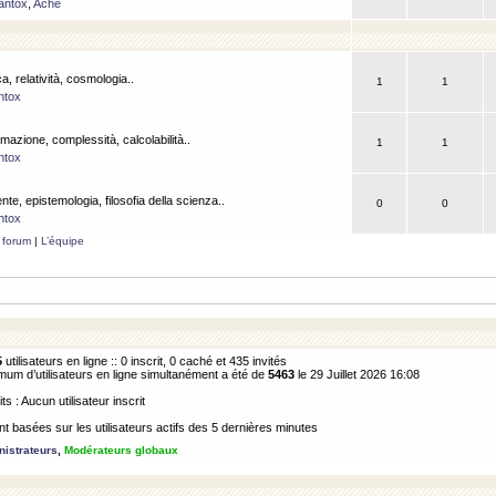
antox
,
Ache
a, relatività, cosmologia..
1
1
ntox
rmazione, complessità, calcolabilità..
1
1
ntox
ente, epistemologia, filosofia della scienza..
0
0
ntox
 forum
|
L’équipe
5
utilisateurs en ligne :: 0 inscrit, 0 caché et 435 invités
m d’utilisateurs en ligne simultanément a été de
5463
le 29 Juillet 2026 16:08
its : Aucun utilisateur inscrit
 basées sur les utilisateurs actifs des 5 dernières minutes
istrateurs
,
Modérateurs globaux