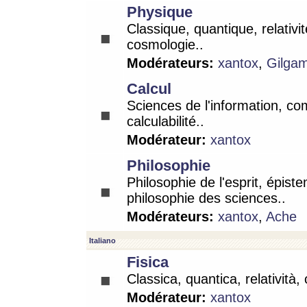
Physique
Classique, quantique, relativit
cosmologie..
Modérateurs:
xantox
,
Gilga
Calcul
Sciences de l'information, co
calculabilité..
Modérateur:
xantox
Philosophie
Philosophie de l'esprit, épist
philosophie des sciences..
Modérateurs:
xantox
,
Ache
Italiano
Fisica
Classica, quantica, relatività,
Modérateur:
xantox