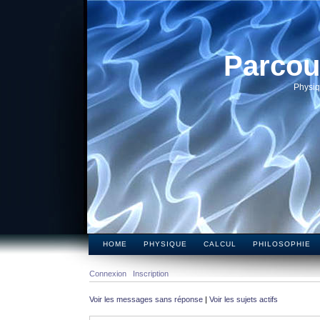
Parcou
Physiq
HOME
PHYSIQUE
CALCUL
PHILOSOPHIE
Connexion
Inscription
Voir les messages sans réponse
|
Voir les sujets actifs