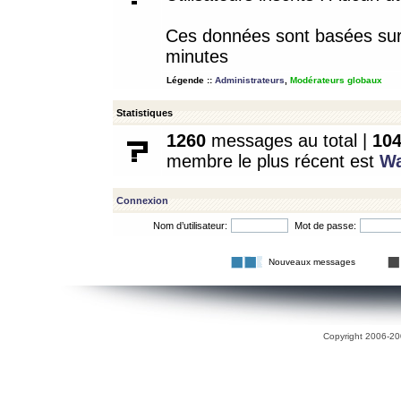
Ces données sont basées sur l
minutes
Légende ::
Administrateurs
,
Modérateurs globaux
Statistiques
1260
messages au total |
10
membre le plus récent est
W
Connexion
Nom d’utilisateur:
Mot de passe:
Nouveaux messages
Copyright 2006-200