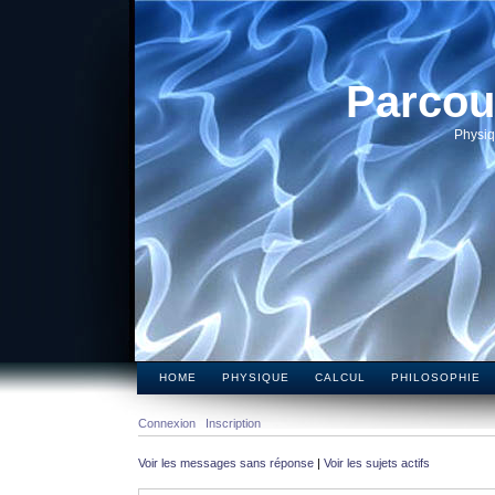
Parcou
Physiq
HOME
PHYSIQUE
CALCUL
PHILOSOPHIE
Connexion
Inscription
Voir les messages sans réponse
|
Voir les sujets actifs