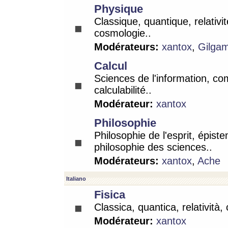
Physique
Classique, quantique, relativit
cosmologie..
Modérateurs:
xantox
,
Gilga
Calcul
Sciences de l'information, co
calculabilité..
Modérateur:
xantox
Philosophie
Philosophie de l'esprit, épist
philosophie des sciences..
Modérateurs:
xantox
,
Ache
Italiano
Fisica
Classica, quantica, relatività,
Modérateur:
xantox