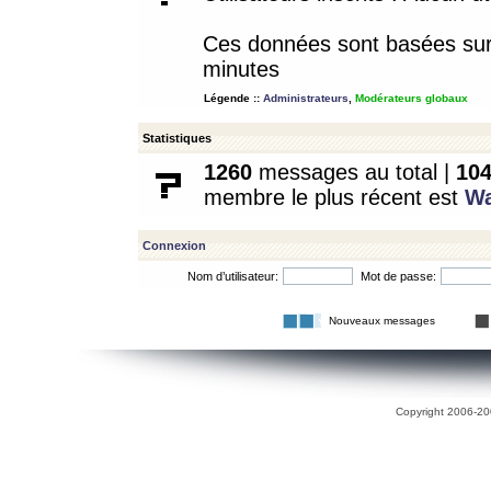
Ces données sont basées sur l
minutes
Légende ::
Administrateurs
,
Modérateurs globaux
Statistiques
1260
messages au total |
10
membre le plus récent est
W
Connexion
Nom d’utilisateur:
Mot de passe:
Nouveaux messages
Copyright 2006-200