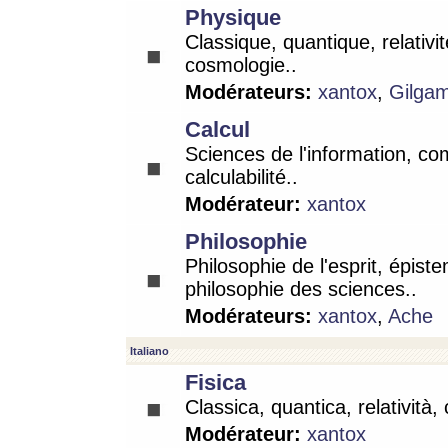
Physique
Classique, quantique, relativit
cosmologie..
Modérateurs:
xantox
,
Gilga
Calcul
Sciences de l'information, co
calculabilité..
Modérateur:
xantox
Philosophie
Philosophie de l'esprit, épist
philosophie des sciences..
Modérateurs:
xantox
,
Ache
Italiano
Fisica
Classica, quantica, relatività,
Modérateur:
xantox