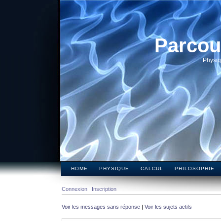
Parcou
Physiq
HOME
PHYSIQUE
CALCUL
PHILOSOPHIE
Connexion
Inscription
Voir les messages sans réponse
|
Voir les sujets actifs