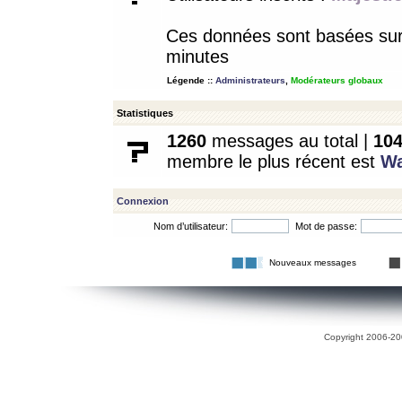
Ces données sont basées sur l
minutes
Légende ::
Administrateurs
,
Modérateurs globaux
Statistiques
1260
messages au total |
10
membre le plus récent est
W
Connexion
Nom d’utilisateur:
Mot de passe:
Nouveaux messages
Copyright 2006-200