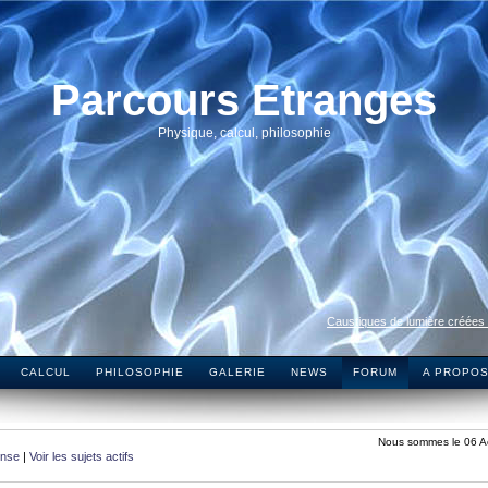
Parcours Etranges
Physique, calcul, philosophie
Caustiques de lumière créées
CALCUL
PHILOSOPHIE
GALERIE
NEWS
FORUM
A PROPO
Nous sommes le 06 A
onse
|
Voir les sujets actifs