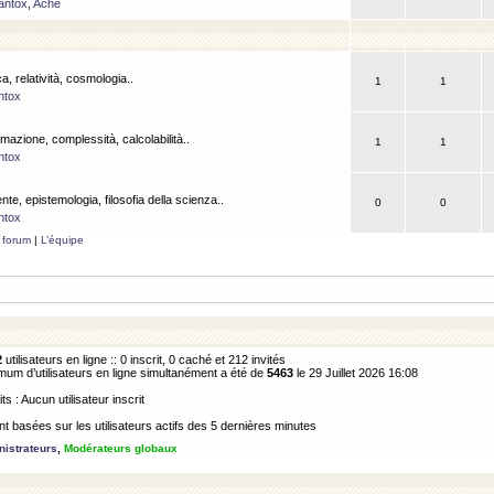
antox
,
Ache
a, relatività, cosmologia..
1
1
ntox
rmazione, complessità, calcolabilità..
1
1
ntox
ente, epistemologia, filosofia della scienza..
0
0
ntox
 forum
|
L’équipe
2
utilisateurs en ligne :: 0 inscrit, 0 caché et 212 invités
m d’utilisateurs en ligne simultanément a été de
5463
le 29 Juillet 2026 16:08
its : Aucun utilisateur inscrit
 basées sur les utilisateurs actifs des 5 dernières minutes
istrateurs
,
Modérateurs globaux