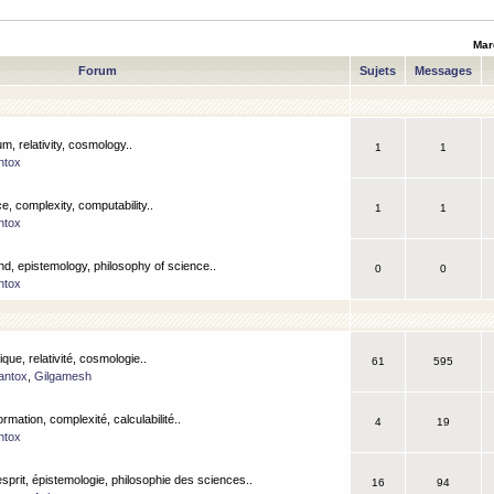
Mar
Forum
Sujets
Messages
m, relativity, cosmology..
1
1
ntox
, complexity, computability..
1
1
ntox
nd, epistemology, philosophy of science..
0
0
ntox
que, relativité, cosmologie..
61
595
antox
,
Gilgamesh
ormation, complexité, calculabilité..
4
19
ntox
esprit, épistemologie, philosophie des sciences..
16
94