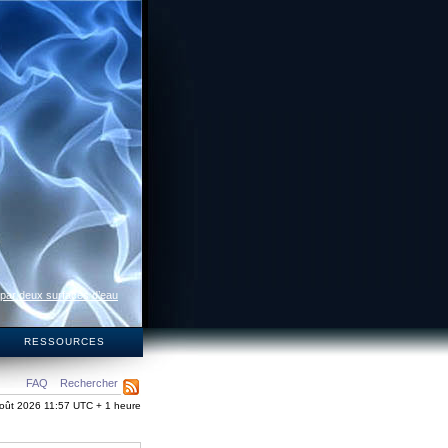
 par deux surfaces d’eau
S
RESSOURCES
FAQ
Rechercher
oût 2026 11:57 UTC + 1 heure