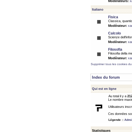
Modérateurs:
x
Italiano
Fisica
Classica, quantic
Modérateur:
xa
Calcolo
Scienze dell'info
Modérateur:
xa
Filosofia
Filosofia della m
Modérateur:
xa
Supprimer tous les cookies du
Index du forum
Qui est en ligne
Au total il y a
21
Le nombre maximu
Utilisateurs inscr
Ces données sont
Légende ::
Admin
Statistiques