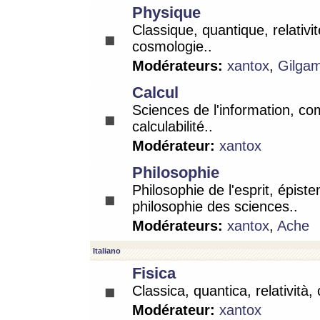
Physique
Classique, quantique, relativit
cosmologie..
Modérateurs:
xantox
,
Gilga
Calcul
Sciences de l'information, co
calculabilité..
Modérateur:
xantox
Philosophie
Philosophie de l'esprit, épist
philosophie des sciences..
Modérateurs:
xantox
,
Ache
Italiano
Fisica
Classica, quantica, relatività,
Modérateur:
xantox