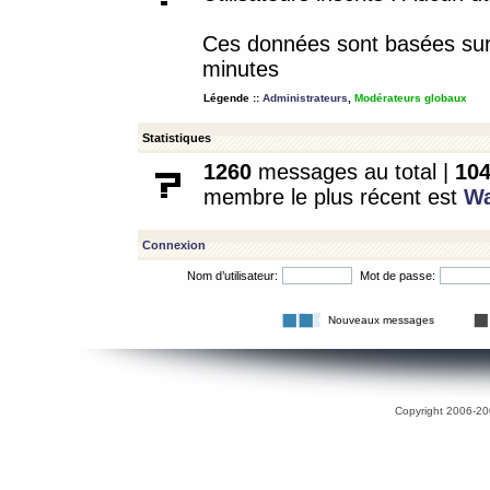
Ces données sont basées sur l
minutes
Légende ::
Administrateurs
,
Modérateurs globaux
Statistiques
1260
messages au total |
10
membre le plus récent est
W
Connexion
Nom d’utilisateur:
Mot de passe:
Nouveaux messages
Copyright 2006-200