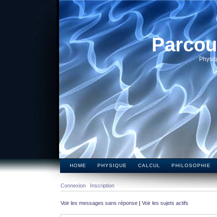
Parcou
Physiq
HOME
PHYSIQUE
CALCUL
PHILOSOPHIE
Connexion
Inscription
Voir les messages sans réponse
|
Voir les sujets actifs