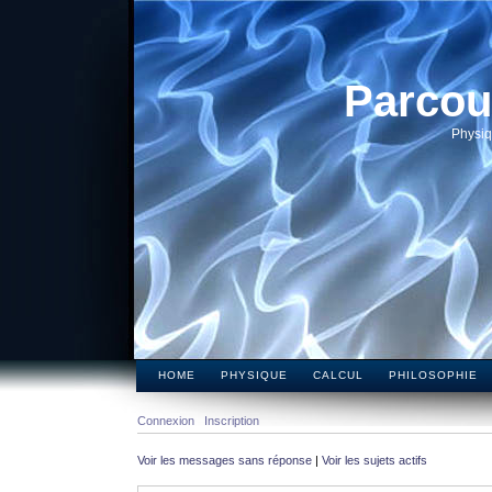
Parcou
Physiq
HOME
PHYSIQUE
CALCUL
PHILOSOPHIE
Connexion
Inscription
Voir les messages sans réponse
|
Voir les sujets actifs