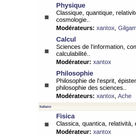
Physique
Classique, quantique, relativit
cosmologie..
Modérateurs:
xantox
,
Gilga
Calcul
Sciences de l'information, co
calculabilité..
Modérateur:
xantox
Philosophie
Philosophie de l'esprit, épist
philosophie des sciences..
Modérateurs:
xantox
,
Ache
Italiano
Fisica
Classica, quantica, relatività,
Modérateur:
xantox