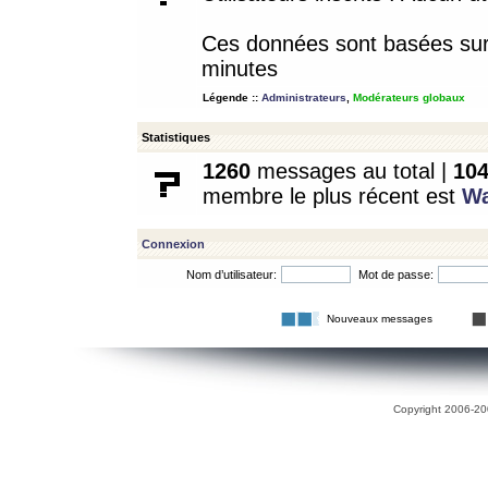
Ces données sont basées sur l
minutes
Légende ::
Administrateurs
,
Modérateurs globaux
Statistiques
1260
messages au total |
10
membre le plus récent est
W
Connexion
Nom d’utilisateur:
Mot de passe:
Nouveaux messages
Copyright 2006-200