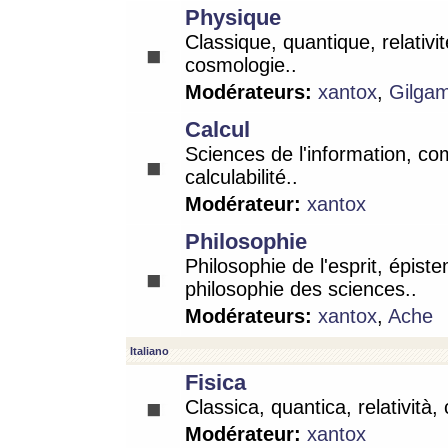
Physique
Classique, quantique, relativit
cosmologie..
Modérateurs:
xantox
,
Gilga
Calcul
Sciences de l'information, co
calculabilité..
Modérateur:
xantox
Philosophie
Philosophie de l'esprit, épist
philosophie des sciences..
Modérateurs:
xantox
,
Ache
Italiano
Fisica
Classica, quantica, relatività,
Modérateur:
xantox