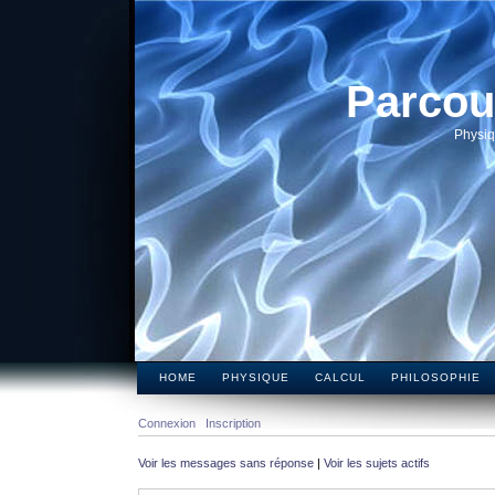
Parcou
Physiq
HOME
PHYSIQUE
CALCUL
PHILOSOPHIE
Connexion
Inscription
Voir les messages sans réponse
|
Voir les sujets actifs