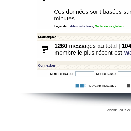
Ces données sont basées sur l
minutes
Légende ::
Administrateurs
,
Modérateurs globaux
Statistiques
1260
messages au total |
10
membre le plus récent est
W
Connexion
Nom d’utilisateur:
Mot de passe:
Nouveaux messages
Copyright 2006-200