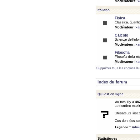
Modérateurs:
x
Italiano
Fisica
Classica, quantic
Modérateur:
xa
Calcolo
Scienze dell'info
Modérateur:
xa
Filosofia
Filosofia della m
Modérateur:
xa
Supprimer tous les cookies du
Index du forum
Qui est en ligne
Au total il y a
48
Le nombre maximu
Utilisateurs inscr
Ces données sont
Légende ::
Admin
Statistiques