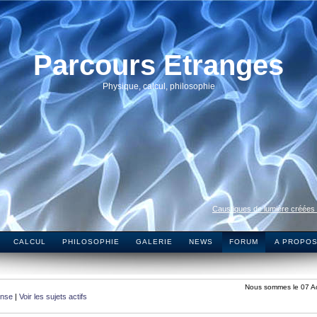
Parcours Etranges
Physique, calcul, philosophie
Caustiques de lumière créées
CALCUL
PHILOSOPHIE
GALERIE
NEWS
FORUM
A PROPO
Nous sommes le 07 A
onse
|
Voir les sujets actifs