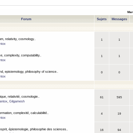
Mar
Forum
Sujets
Messages
m, relativity, cosmology..
1
1
ntox
, complexity, computability..
1
1
ntox
nd, epistemology, philosophy of science..
0
0
ntox
que, relativité, cosmologie..
61
595
antox
,
Gilgamesh
ormation, complexité, calculabilité..
4
19
ntox
esprit, épistemologie, philosophie des sciences..
16
94