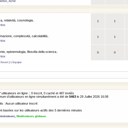
antox
,
Ache
a, relatività, cosmologia..
1
1
ntox
rmazione, complessità, calcolabilità..
1
1
ntox
ente, epistemologia, filosofia della scienza..
0
0
ntox
 forum
|
L’équipe
7
utilisateurs en ligne :: 0 inscrit, 0 caché et 487 invités
m d’utilisateurs en ligne simultanément a été de
5463
le 29 Juillet 2026 16:08
its : Aucun utilisateur inscrit
 basées sur les utilisateurs actifs des 5 dernières minutes
istrateurs
,
Modérateurs globaux