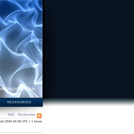
 par deux surfaces d’eau
S
RESSOURCES
FAQ
Rechercher
oût 2026 04:28 UTC + 1 heure