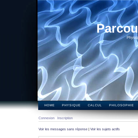
Parcou
Physiq
HOME
PHYSIQUE
CALCUL
PHILOSOPHIE
Connexion
Inscription
Voir les messages sans réponse
|
Voir les sujets actifs