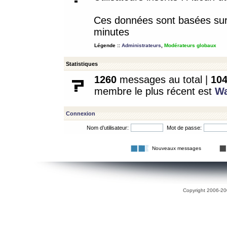
Ces données sont basées sur l
minutes
Légende ::
Administrateurs
,
Modérateurs globaux
Statistiques
1260
messages au total |
10
membre le plus récent est
W
Connexion
Nom d’utilisateur:
Mot de passe:
Nouveaux messages
Copyright 2006-200