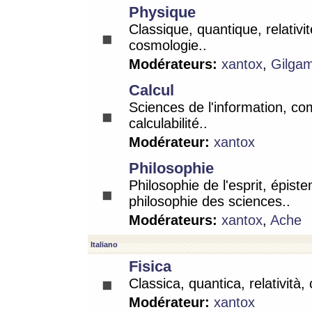
Physique
Classique, quantique, relativit
cosmologie..
Modérateurs:
xantox
,
Gilga
Calcul
Sciences de l'information, co
calculabilité..
Modérateur:
xantox
Philosophie
Philosophie de l'esprit, épist
philosophie des sciences..
Modérateurs:
xantox
,
Ache
Italiano
Fisica
Classica, quantica, relatività,
Modérateur:
xantox