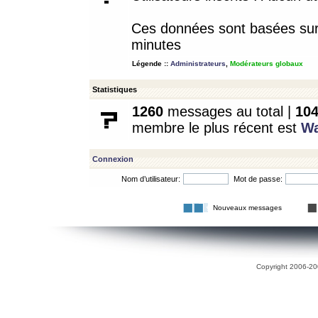
Ces données sont basées sur l
minutes
Légende ::
Administrateurs
,
Modérateurs globaux
Statistiques
1260
messages au total |
10
membre le plus récent est
W
Connexion
Nom d’utilisateur:
Mot de passe:
Nouveaux messages
Copyright 2006-200