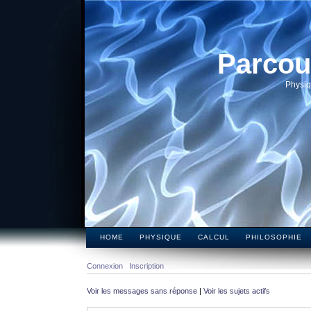
Parcou
Physiq
HOME
PHYSIQUE
CALCUL
PHILOSOPHIE
Connexion
Inscription
Voir les messages sans réponse
|
Voir les sujets actifs