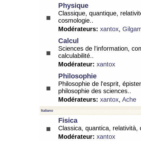
Physique
Classique, quantique, relativit
cosmologie..
Modérateurs:
xantox
,
Gilga
Calcul
Sciences de l'information, co
calculabilité..
Modérateur:
xantox
Philosophie
Philosophie de l'esprit, épist
philosophie des sciences..
Modérateurs:
xantox
,
Ache
Italiano
Fisica
Classica, quantica, relatività,
Modérateur:
xantox