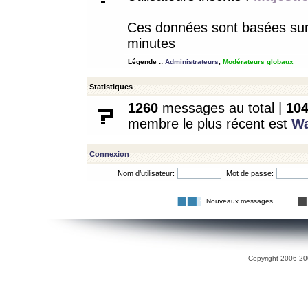
Ces données sont basées sur l
minutes
Légende ::
Administrateurs
,
Modérateurs globaux
Statistiques
1260
messages au total |
10
membre le plus récent est
W
Connexion
Nom d’utilisateur:
Mot de passe:
Nouveaux messages
Copyright 2006-200