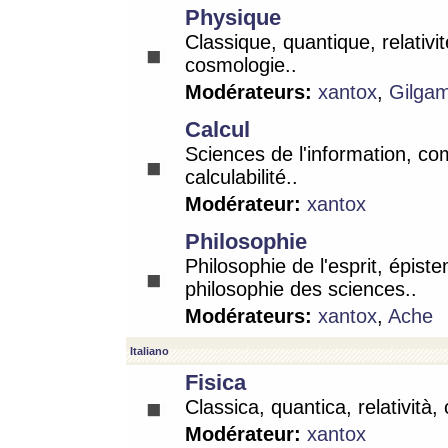
Physique
Classique, quantique, relativit
cosmologie..
Modérateurs:
xantox
,
Gilga
Calcul
Sciences de l'information, co
calculabilité..
Modérateur:
xantox
Philosophie
Philosophie de l'esprit, épist
philosophie des sciences..
Modérateurs:
xantox
,
Ache
Italiano
Fisica
Classica, quantica, relatività,
Modérateur:
xantox