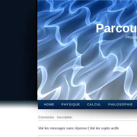
Parcou
Physiq
HOME
PHYSIQUE
CALCUL
PHILOSOPHIE
Connexion
Inscription
Voir les messages sans réponse
|
Voir les sujets actifs