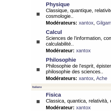
Physique
Classique, quantique, relativit
cosmologie..
Modérateurs:
xantox
,
Gilga
Calcul
Sciences de l'information, co
calculabilité..
Modérateur:
xantox
Philosophie
Philosophie de l'esprit, épist
philosophie des sciences..
Modérateurs:
xantox
,
Ache
Italiano
Fisica
Classica, quantica, relatività,
Modérateur:
xantox