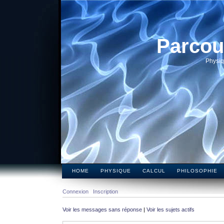
Parcou
Physiq
HOME
PHYSIQUE
CALCUL
PHILOSOPHIE
Connexion
Inscription
Voir les messages sans réponse
|
Voir les sujets actifs