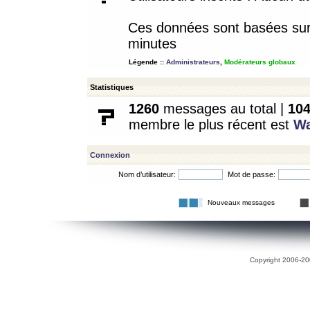
Ces données sont basées sur l
minutes
Légende ::
Administrateurs
,
Modérateurs globaux
Statistiques
1260
messages au total |
10
membre le plus récent est
W
Connexion
Nom d’utilisateur:
Mot de passe:
Nouveaux messages
Copyright 2006-200