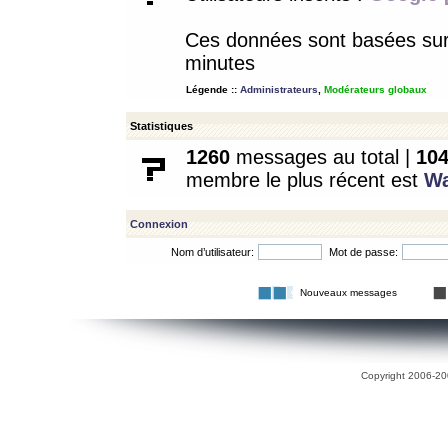
Ces données sont basées sur l
minutes
Légende ::
Administrateurs
,
Modérateurs globaux
Statistiques
1260
messages au total |
10
membre le plus récent est
W
Connexion
Nom d’utilisateur:
Mot de passe:
Nouveaux messages
Copyright 2006-200