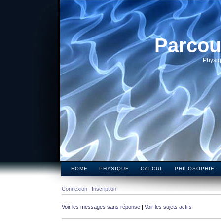
Parcou
Physiq
HOME
PHYSIQUE
CALCUL
PHILOSOPHIE
Connexion
Inscription
Voir les messages sans réponse
|
Voir les sujets actifs