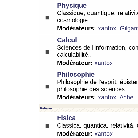
Physique
Classique, quantique, relativit
cosmologie..
Modérateurs:
xantox
,
Gilga
Calcul
Sciences de l'information, co
calculabilité..
Modérateur:
xantox
Philosophie
Philosophie de l'esprit, épist
philosophie des sciences..
Modérateurs:
xantox
,
Ache
Italiano
Fisica
Classica, quantica, relatività,
Modérateur:
xantox