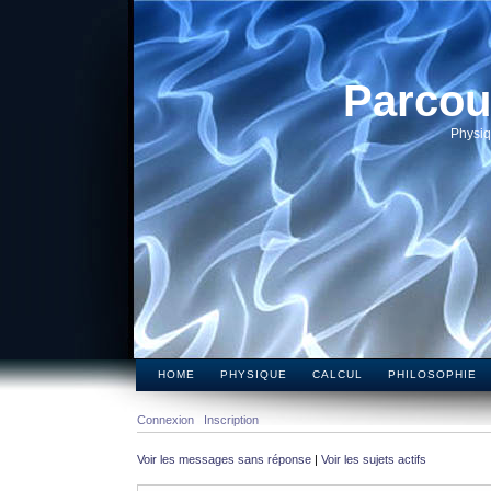
Parcou
Physiq
HOME
PHYSIQUE
CALCUL
PHILOSOPHIE
Connexion
Inscription
Voir les messages sans réponse
|
Voir les sujets actifs