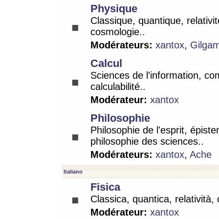
Physique
Classique, quantique, relativit
cosmologie..
Modérateurs:
xantox
,
Gilga
Calcul
Sciences de l'information, co
calculabilité..
Modérateur:
xantox
Philosophie
Philosophie de l'esprit, épist
philosophie des sciences..
Modérateurs:
xantox
,
Ache
Italiano
Fisica
Classica, quantica, relatività,
Modérateur:
xantox