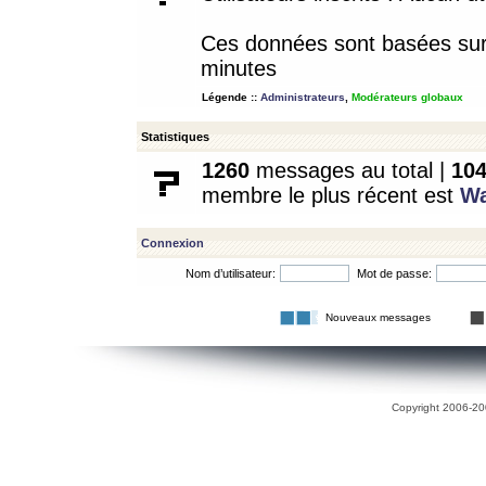
Ces données sont basées sur l
minutes
Légende ::
Administrateurs
,
Modérateurs globaux
Statistiques
1260
messages au total |
10
membre le plus récent est
W
Connexion
Nom d’utilisateur:
Mot de passe:
Nouveaux messages
Copyright 2006-200