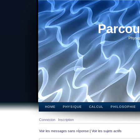
Parcou
Physiq
HOME
PHYSIQUE
CALCUL
PHILOSOPHIE
Connexion
Inscription
Voir les messages sans réponse
|
Voir les sujets actifs