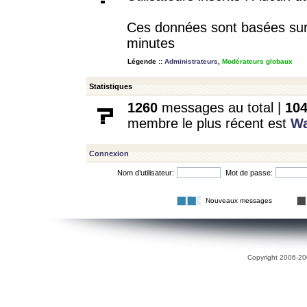
Ces données sont basées sur l
minutes
Légende ::
Administrateurs
,
Modérateurs globaux
Statistiques
1260
messages au total |
10
membre le plus récent est
W
Connexion
Nom d’utilisateur:
Mot de passe:
Nouveaux messages
Copyright 2006-200