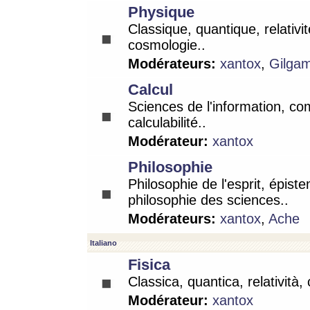
Physique
Classique, quantique, relativit
cosmologie..
Modérateurs:
xantox
,
Gilga
Calcul
Sciences de l'information, co
calculabilité..
Modérateur:
xantox
Philosophie
Philosophie de l'esprit, épist
philosophie des sciences..
Modérateurs:
xantox
,
Ache
Italiano
Fisica
Classica, quantica, relatività,
Modérateur:
xantox