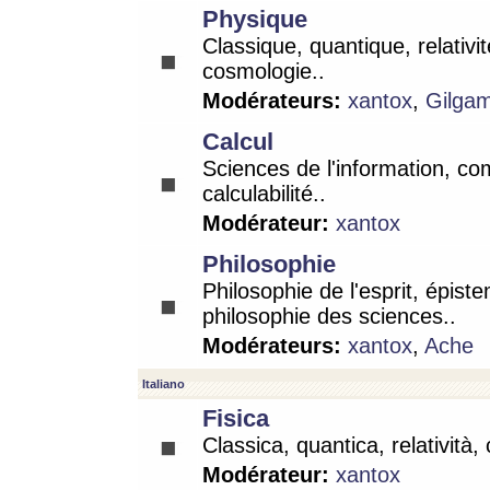
Physique
Classique, quantique, relativit
cosmologie..
Modérateurs:
xantox
,
Gilga
Calcul
Sciences de l'information, co
calculabilité..
Modérateur:
xantox
Philosophie
Philosophie de l'esprit, épist
philosophie des sciences..
Modérateurs:
xantox
,
Ache
Italiano
Fisica
Classica, quantica, relatività,
Modérateur:
xantox