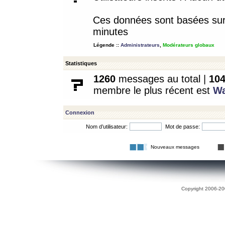
Ces données sont basées sur l
minutes
Légende ::
Administrateurs
,
Modérateurs globaux
Statistiques
1260
messages au total |
10
membre le plus récent est
W
Connexion
Nom d’utilisateur:
Mot de passe:
Nouveaux messages
Copyright 2006-200