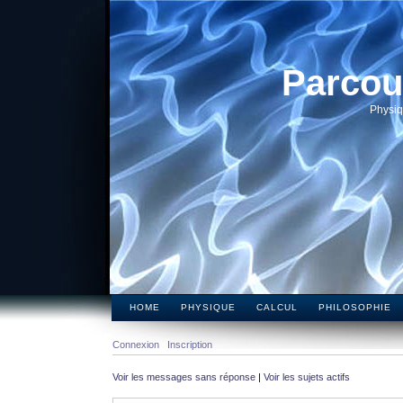
Parcou
Physiq
HOME
PHYSIQUE
CALCUL
PHILOSOPHIE
Connexion
Inscription
Voir les messages sans réponse
|
Voir les sujets actifs