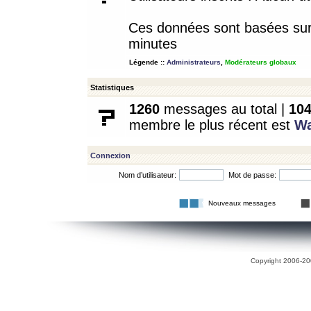
Ces données sont basées sur l
minutes
Légende ::
Administrateurs
,
Modérateurs globaux
Statistiques
1260
messages au total |
10
membre le plus récent est
W
Connexion
Nom d’utilisateur:
Mot de passe:
Nouveaux messages
Copyright 2006-200