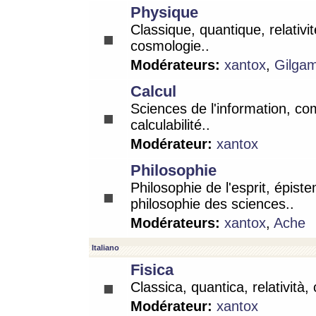
Physique
Classique, quantique, relativit
cosmologie..
Modérateurs:
xantox
,
Gilga
Calcul
Sciences de l'information, co
calculabilité..
Modérateur:
xantox
Philosophie
Philosophie de l'esprit, épist
philosophie des sciences..
Modérateurs:
xantox
,
Ache
Italiano
Fisica
Classica, quantica, relatività,
Modérateur:
xantox