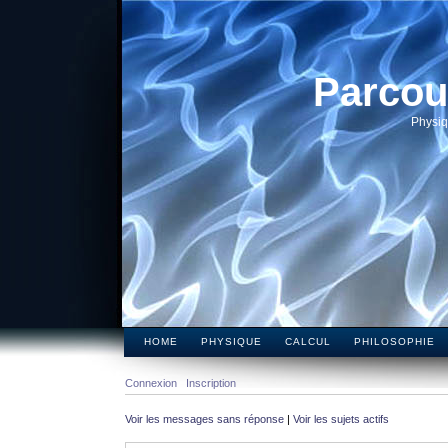
Parcou
Physiq
HOME
PHYSIQUE
CALCUL
PHILOSOPHIE
Connexion
Inscription
Voir les messages sans réponse
|
Voir les sujets actifs