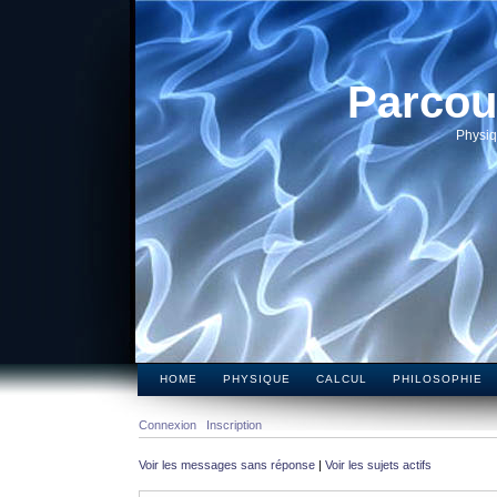
Parcou
Physiq
HOME
PHYSIQUE
CALCUL
PHILOSOPHIE
Connexion
Inscription
Voir les messages sans réponse
|
Voir les sujets actifs