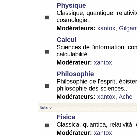
Physique
Classique, quantique, relativit
cosmologie..
Modérateurs:
xantox
,
Gilga
Calcul
Sciences de l'information, co
calculabilité..
Modérateur:
xantox
Philosophie
Philosophie de l'esprit, épist
philosophie des sciences..
Modérateurs:
xantox
,
Ache
Italiano
Fisica
Classica, quantica, relatività,
Modérateur:
xantox