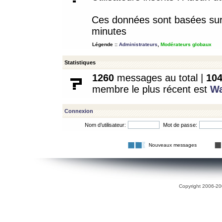
Ces données sont basées sur l
minutes
Légende ::
Administrateurs
,
Modérateurs globaux
Statistiques
1260
messages au total |
10
membre le plus récent est
W
Connexion
Nom d’utilisateur:
Mot de passe:
Nouveaux messages
Copyright 2006-200