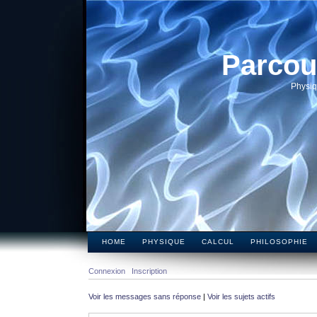
Parcou
Physiq
HOME
PHYSIQUE
CALCUL
PHILOSOPHIE
Connexion
Inscription
Voir les messages sans réponse
|
Voir les sujets actifs