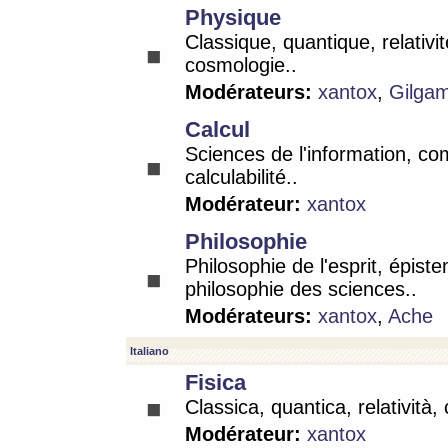
Physique
Classique, quantique, relativit
cosmologie..
Modérateurs:
xantox
,
Gilga
Calcul
Sciences de l'information, co
calculabilité..
Modérateur:
xantox
Philosophie
Philosophie de l'esprit, épist
philosophie des sciences..
Modérateurs:
xantox
,
Ache
Italiano
Fisica
Classica, quantica, relatività,
Modérateur:
xantox