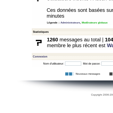
Ces données sont basées sur l
minutes
Légende ::
Administrateurs
,
Modérateurs globaux
Statistiques
1260
messages au total |
10
membre le plus récent est
W
Connexion
Nom d’utilisateur:
Mot de passe:
Nouveaux messages
Copyright 2006-200