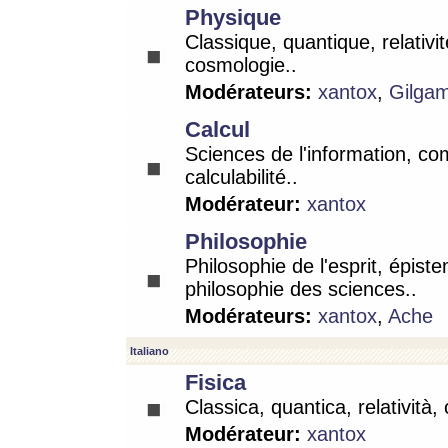
Physique
Classique, quantique, relativit
cosmologie..
Modérateurs:
xantox
,
Gilga
Calcul
Sciences de l'information, co
calculabilité..
Modérateur:
xantox
Philosophie
Philosophie de l'esprit, épist
philosophie des sciences..
Modérateurs:
xantox
,
Ache
Italiano
Fisica
Classica, quantica, relatività,
Modérateur:
xantox