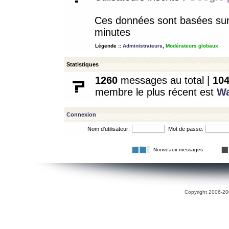
Ces données sont basées sur l
minutes
Légende ::
Administrateurs
,
Modérateurs globaux
Statistiques
1260
messages au total |
10
membre le plus récent est
W
Connexion
Nom d’utilisateur:
Mot de passe:
Nouveaux messages
Copyright 2006-200