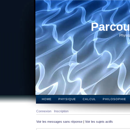
Parcou
Physiq
HOME
PHYSIQUE
CALCUL
PHILOSOPHIE
Connexion
Inscription
Voir les messages sans réponse
|
Voir les sujets actifs