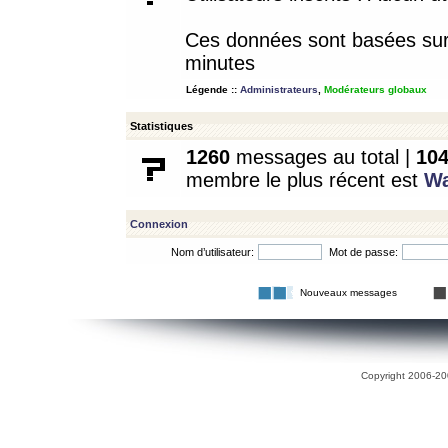
Ces données sont basées sur l
minutes
Légende ::
Administrateurs
,
Modérateurs globaux
Statistiques
1260
messages au total |
10
membre le plus récent est
W
Connexion
Nom d’utilisateur:
Mot de passe:
Nouveaux messages
Copyright 2006-200