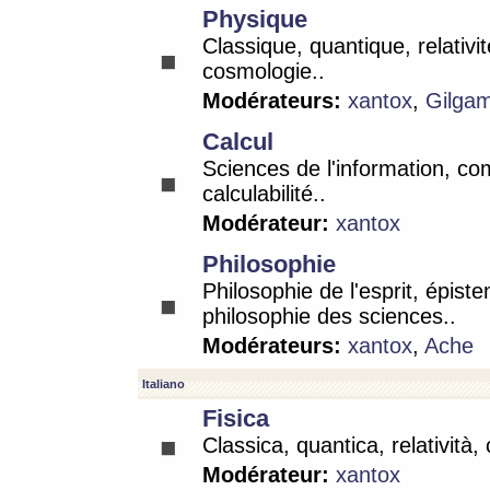
Physique
Classique, quantique, relativit
cosmologie..
Modérateurs:
xantox
,
Gilga
Calcul
Sciences de l'information, co
calculabilité..
Modérateur:
xantox
Philosophie
Philosophie de l'esprit, épist
philosophie des sciences..
Modérateurs:
xantox
,
Ache
Italiano
Fisica
Classica, quantica, relatività,
Modérateur:
xantox