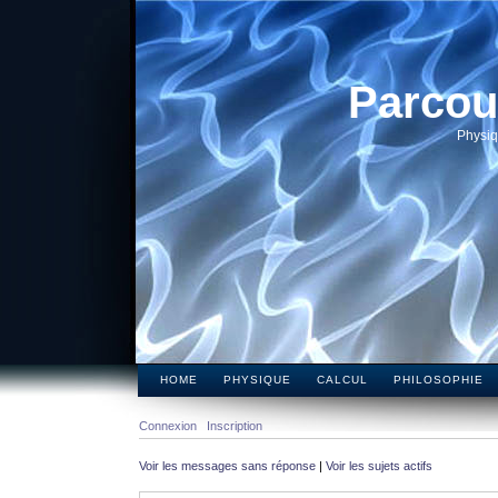
Parcou
Physiq
HOME
PHYSIQUE
CALCUL
PHILOSOPHIE
Connexion
Inscription
Voir les messages sans réponse
|
Voir les sujets actifs