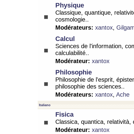
Physique
Classique, quantique, relativit
cosmologie..
Modérateurs:
xantox
,
Gilga
Calcul
Sciences de l'information, co
calculabilité..
Modérateur:
xantox
Philosophie
Philosophie de l'esprit, épist
philosophie des sciences..
Modérateurs:
xantox
,
Ache
Italiano
Fisica
Classica, quantica, relatività,
Modérateur:
xantox