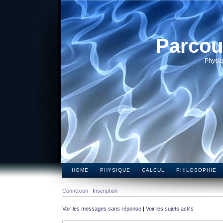
Parcou
Physiq
HOME
PHYSIQUE
CALCUL
PHILOSOPHIE
Connexion
Inscription
Voir les messages sans réponse
|
Voir les sujets actifs