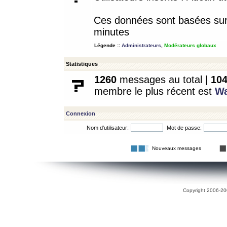
Ces données sont basées sur l
minutes
Légende ::
Administrateurs
,
Modérateurs globaux
Statistiques
1260
messages au total |
10
membre le plus récent est
W
Connexion
Nom d’utilisateur:
Mot de passe:
Nouveaux messages
Copyright 2006-200