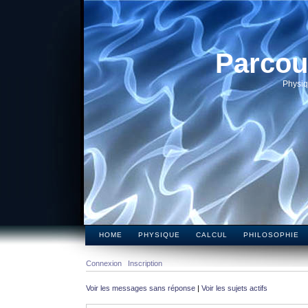
Parcou
Physiq
HOME
PHYSIQUE
CALCUL
PHILOSOPHIE
Connexion
Inscription
Voir les messages sans réponse
|
Voir les sujets actifs