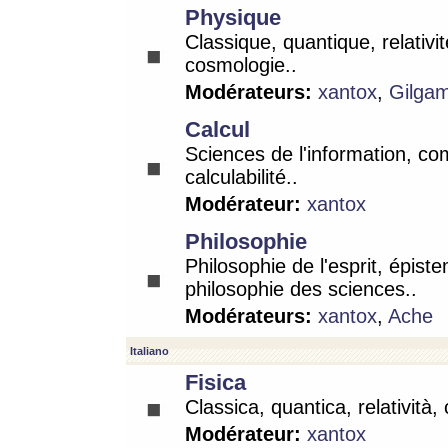
Physique
Classique, quantique, relativit
cosmologie..
Modérateurs:
xantox
,
Gilga
Calcul
Sciences de l'information, co
calculabilité..
Modérateur:
xantox
Philosophie
Philosophie de l'esprit, épist
philosophie des sciences..
Modérateurs:
xantox
,
Ache
Italiano
Fisica
Classica, quantica, relatività,
Modérateur:
xantox