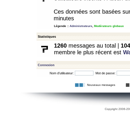
Ces données sont basées sur l
minutes
Légende ::
Administrateurs
,
Modérateurs globaux
Statistiques
1260
messages au total |
10
membre le plus récent est
W
Connexion
Nom d’utilisateur:
Mot de passe:
Nouveaux messages
Copyright 2006-200