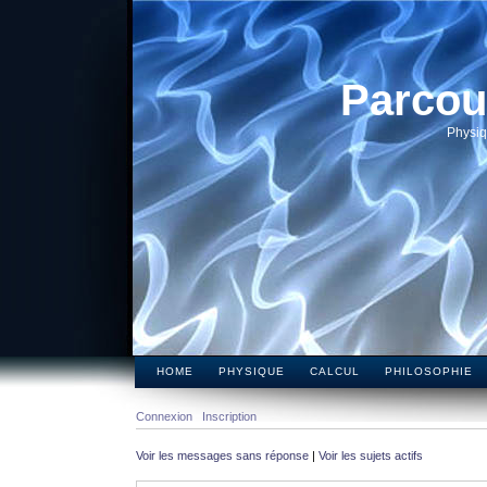
Parcou
Physiq
HOME
PHYSIQUE
CALCUL
PHILOSOPHIE
Connexion
Inscription
Voir les messages sans réponse
|
Voir les sujets actifs