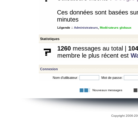
Ces données sont basées sur l
minutes
Légende ::
Administrateurs
,
Modérateurs globaux
Statistiques
1260
messages au total |
10
membre le plus récent est
W
Connexion
Nom d’utilisateur:
Mot de passe:
Nouveaux messages
Copyright 2006-200