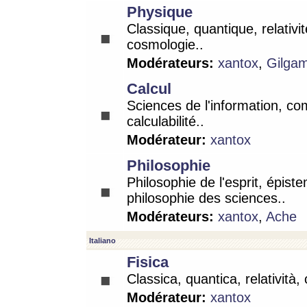
Physique
Classique, quantique, relativit
cosmologie..
Modérateurs:
xantox
,
Gilga
Calcul
Sciences de l'information, co
calculabilité..
Modérateur:
xantox
Philosophie
Philosophie de l'esprit, épist
philosophie des sciences..
Modérateurs:
xantox
,
Ache
Italiano
Fisica
Classica, quantica, relatività,
Modérateur:
xantox