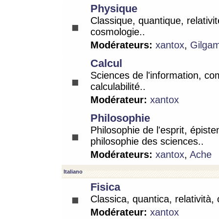
Physique
Classique, quantique, relativit
cosmologie..
Modérateurs:
xantox
,
Gilga
Calcul
Sciences de l'information, co
calculabilité..
Modérateur:
xantox
Philosophie
Philosophie de l'esprit, épist
philosophie des sciences..
Modérateurs:
xantox
,
Ache
Italiano
Fisica
Classica, quantica, relatività,
Modérateur:
xantox