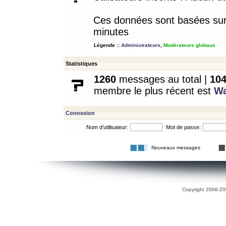
Ces données sont basées sur l
minutes
Légende ::
Administrateurs
,
Modérateurs globaux
Statistiques
1260
messages au total |
10
membre le plus récent est
W
Connexion
Nom d’utilisateur:
Mot de passe:
Nouveaux messages
Copyright 2006-200