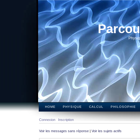
Parcou
Physiq
HOME
PHYSIQUE
CALCUL
PHILOSOPHIE
Connexion
Inscription
Voir les messages sans réponse
|
Voir les sujets actifs