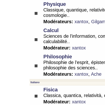
Physique
Classique, quantique, relativit
cosmologie..
Modérateurs:
xantox
,
Gilga
Calcul
Sciences de l'information, co
calculabilité..
Modérateur:
xantox
Philosophie
Philosophie de l'esprit, épist
philosophie des sciences..
Modérateurs:
xantox
,
Ache
Italiano
Fisica
Classica, quantica, relatività,
Modérateur:
xantox