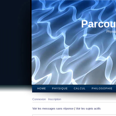
Parcou
Physiq
HOME
PHYSIQUE
CALCUL
PHILOSOPHIE
Connexion
Inscription
Voir les messages sans réponse
|
Voir les sujets actifs