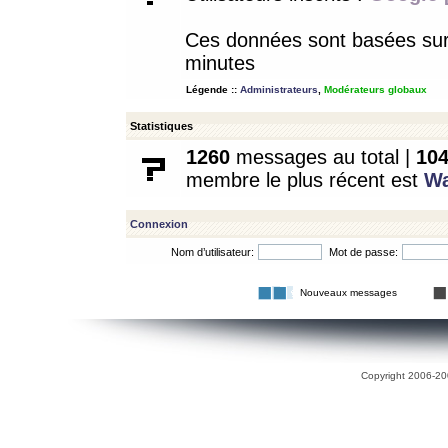
Ces données sont basées sur l
minutes
Légende ::
Administrateurs
,
Modérateurs globaux
Statistiques
1260
messages au total |
10
membre le plus récent est
W
Connexion
Nom d’utilisateur:
Mot de passe:
Nouveaux messages
Copyright 2006-200