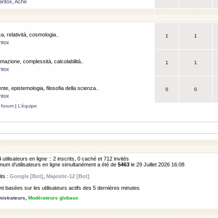
antox
,
Ache
a, relatività, cosmologia..
1
1
ntox
rmazione, complessità, calcolabilità..
1
1
ntox
ente, epistemologia, filosofia della scienza..
0
0
ntox
 forum
|
L’équipe
4
utilisateurs en ligne :: 2 inscrits, 0 caché et 712 invités
m d’utilisateurs en ligne simultanément a été de
5463
le 29 Juillet 2026 16:08
its :
Google [Bot]
,
Majestic-12 [Bot]
 basées sur les utilisateurs actifs des 5 dernières minutes
istrateurs
,
Modérateurs globaux