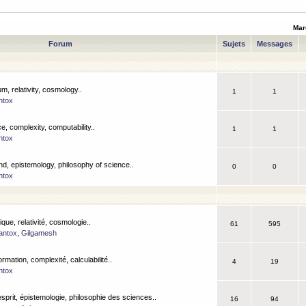
Mar
Forum
Sujets
Messages
m, relativity, cosmology..
1
1
ntox
, complexity, computability..
1
1
ntox
nd, epistemology, philosophy of science..
0
0
ntox
que, relativité, cosmologie..
61
595
antox
,
Gilgamesh
ormation, complexité, calculabilité..
4
19
ntox
esprit, épistemologie, philosophie des sciences..
16
94