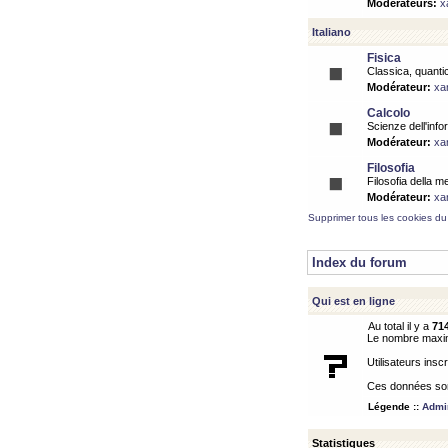
Modérateurs:
x
Italiano
Fisica
Classica, quantic
Modérateur:
xa
Calcolo
Scienze dell'info
Modérateur:
xa
Filosofia
Filosofia della m
Modérateur:
xa
Supprimer tous les cookies du
Index du forum
Qui est en ligne
Au total il y a
71
Le nombre maximu
Utilisateurs inscr
Ces données sont
Légende ::
Admin
Statistiques