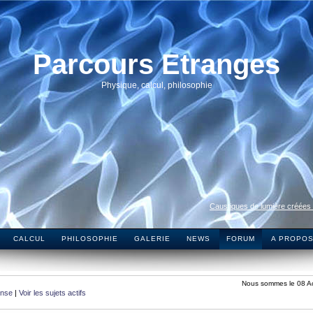
Parcours Etranges
Physique, calcul, philosophie
Caustiques de lumière créées
CALCUL
PHILOSOPHIE
GALERIE
NEWS
FORUM
A PROPO
Nous sommes le 08 A
onse
|
Voir les sujets actifs