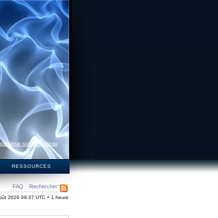
 par deux surfaces d’eau
S
RESSOURCES
FAQ
Rechercher
oût 2026 09:37 UTC + 1 heure