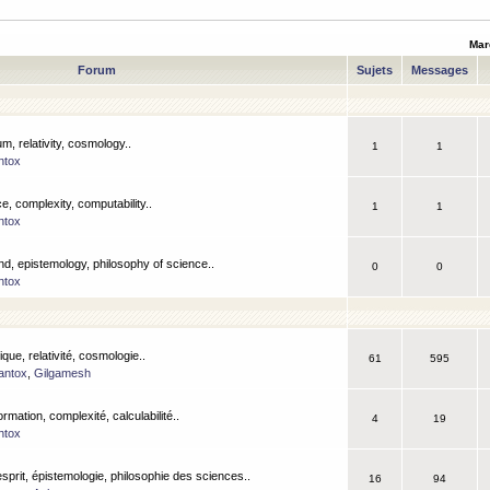
Mar
Forum
Sujets
Messages
m, relativity, cosmology..
1
1
ntox
, complexity, computability..
1
1
ntox
nd, epistemology, philosophy of science..
0
0
ntox
que, relativité, cosmologie..
61
595
antox
,
Gilgamesh
ormation, complexité, calculabilité..
4
19
ntox
esprit, épistemologie, philosophie des sciences..
16
94