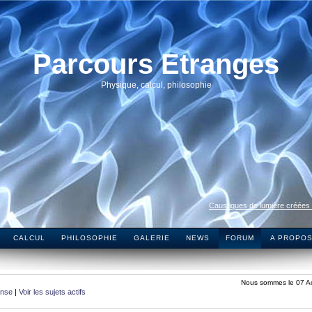
Parcours Etranges
Physique, calcul, philosophie
Caustiques de lumière créées
CALCUL
PHILOSOPHIE
GALERIE
NEWS
FORUM
A PROPO
Nous sommes le 07 A
onse
|
Voir les sujets actifs