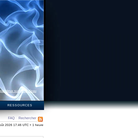
 par deux surfaces d’eau
S
RESSOURCES
FAQ
Rechercher
oût 2026 17:46 UTC + 1 heure