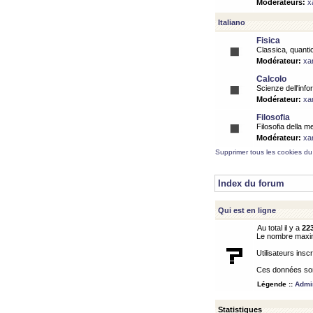
Modérateurs:
x
Italiano
Fisica
Classica, quantic
Modérateur:
xa
Calcolo
Scienze dell'info
Modérateur:
xa
Filosofia
Filosofia della m
Modérateur:
xa
Supprimer tous les cookies du
Index du forum
Qui est en ligne
Au total il y a
22
Le nombre maximu
Utilisateurs inscr
Ces données sont
Légende ::
Admin
Statistiques