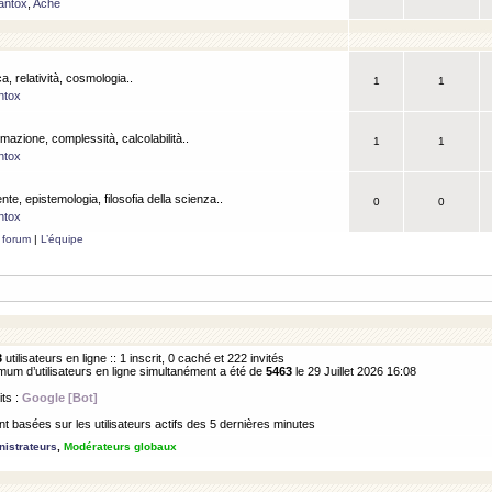
antox
,
Ache
a, relatività, cosmologia..
1
1
ntox
rmazione, complessità, calcolabilità..
1
1
ntox
ente, epistemologia, filosofia della scienza..
0
0
ntox
 forum
|
L’équipe
3
utilisateurs en ligne :: 1 inscrit, 0 caché et 222 invités
m d’utilisateurs en ligne simultanément a été de
5463
le 29 Juillet 2026 16:08
its :
Google [Bot]
 basées sur les utilisateurs actifs des 5 dernières minutes
istrateurs
,
Modérateurs globaux