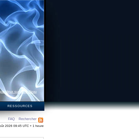
 par deux surfaces d’eau
S
RESSOURCES
FAQ
Rechercher
oût 2026 09:45 UTC + 1 heure