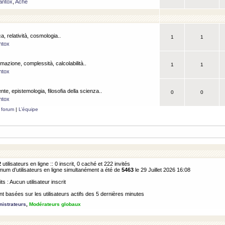
antox
,
Ache
a, relatività, cosmologia..
1
1
ntox
rmazione, complessità, calcolabilità..
1
1
ntox
ente, epistemologia, filosofia della scienza..
0
0
ntox
 forum
|
L’équipe
2
utilisateurs en ligne :: 0 inscrit, 0 caché et 222 invités
m d’utilisateurs en ligne simultanément a été de
5463
le 29 Juillet 2026 16:08
its : Aucun utilisateur inscrit
 basées sur les utilisateurs actifs des 5 dernières minutes
istrateurs
,
Modérateurs globaux