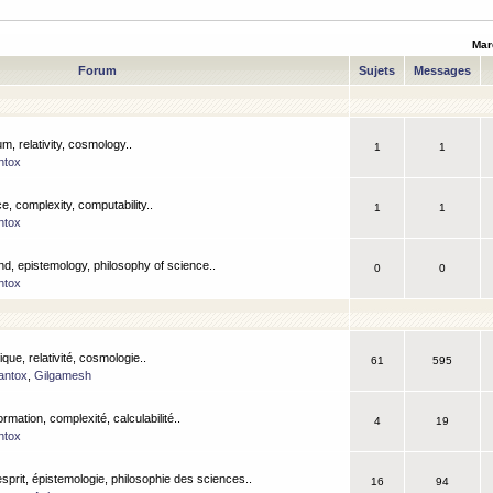
Mar
Forum
Sujets
Messages
m, relativity, cosmology..
1
1
ntox
, complexity, computability..
1
1
ntox
nd, epistemology, philosophy of science..
0
0
ntox
que, relativité, cosmologie..
61
595
antox
,
Gilgamesh
ormation, complexité, calculabilité..
4
19
ntox
esprit, épistemologie, philosophie des sciences..
16
94