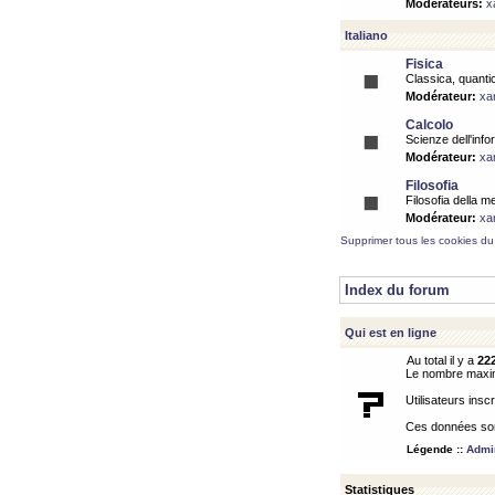
Modérateurs:
x
Italiano
Fisica
Classica, quantic
Modérateur:
xa
Calcolo
Scienze dell'info
Modérateur:
xa
Filosofia
Filosofia della m
Modérateur:
xa
Supprimer tous les cookies du
Index du forum
Qui est en ligne
Au total il y a
22
Le nombre maximu
Utilisateurs inscr
Ces données sont
Légende ::
Admin
Statistiques