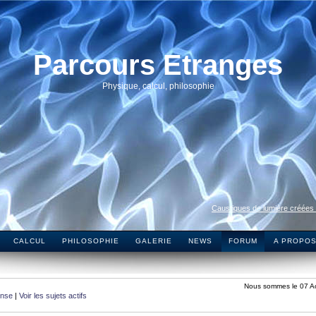
Parcours Etranges
Physique, calcul, philosophie
Caustiques de lumière créées
CALCUL
PHILOSOPHIE
GALERIE
NEWS
FORUM
A PROPO
Nous sommes le 07 A
onse
|
Voir les sujets actifs