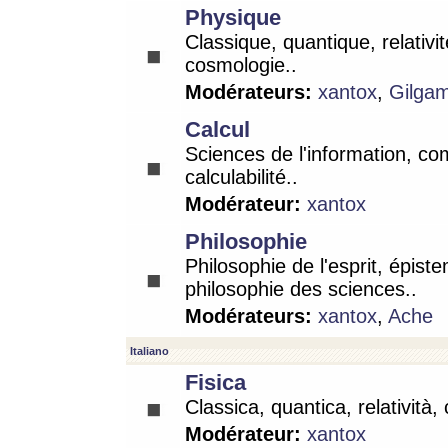
Physique
Classique, quantique, relativit
cosmologie..
Modérateurs:
xantox
,
Gilga
Calcul
Sciences de l'information, co
calculabilité..
Modérateur:
xantox
Philosophie
Philosophie de l'esprit, épist
philosophie des sciences..
Modérateurs:
xantox
,
Ache
Italiano
Fisica
Classica, quantica, relatività,
Modérateur:
xantox