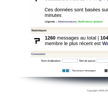
Ces données sont basées sur l
minutes
Légende ::
Administrateurs
,
Modérateurs globaux
Statistiques
1260
messages au total |
10
membre le plus récent est
W
Connexion
Nom d’utilisateur:
Mot de passe:
Nouveaux messages
Copyright 2006-200