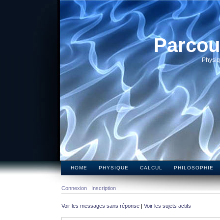
Parcou
Physiq
HOME
PHYSIQUE
CALCUL
PHILOSOPHIE
Connexion
Inscription
Voir les messages sans réponse
|
Voir les sujets actifs