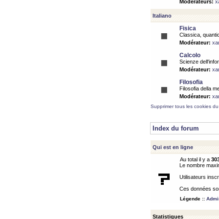
Modérateurs:
x
Italiano
Fisica
Classica, quantic
Modérateur:
xa
Calcolo
Scienze dell'info
Modérateur:
xa
Filosofia
Filosofia della m
Modérateur:
xa
Supprimer tous les cookies du
Index du forum
Qui est en ligne
Au total il y a
30
Le nombre maximu
Utilisateurs inscr
Ces données sont
Légende ::
Admin
Statistiques