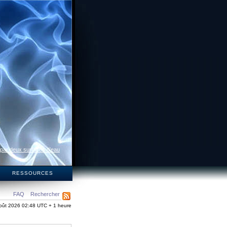
 par deux surfaces d’eau
S
RESSOURCES
FAQ
Rechercher
oût 2026 02:48 UTC + 1 heure