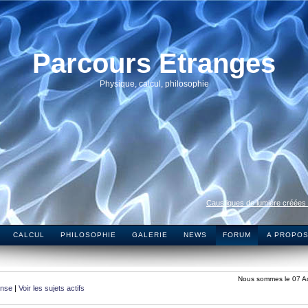
Parcours Etranges
Physique, calcul, philosophie
Caustiques de lumière créées
CALCUL
PHILOSOPHIE
GALERIE
NEWS
FORUM
A PROPO
Nous sommes le 07 A
onse
|
Voir les sujets actifs