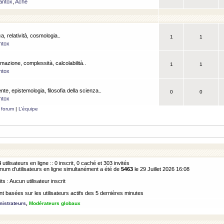
antox
,
Ache
a, relatività, cosmologia..
1
1
ntox
rmazione, complessità, calcolabilità..
1
1
ntox
ente, epistemologia, filosofia della scienza..
0
0
ntox
 forum
|
L’équipe
3
utilisateurs en ligne :: 0 inscrit, 0 caché et 303 invités
m d’utilisateurs en ligne simultanément a été de
5463
le 29 Juillet 2026 16:08
its : Aucun utilisateur inscrit
 basées sur les utilisateurs actifs des 5 dernières minutes
istrateurs
,
Modérateurs globaux