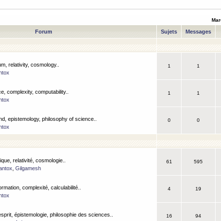
Mar
Forum
Sujets
Messages
m, relativity, cosmology..
1
1
ntox
, complexity, computability..
1
1
ntox
nd, epistemology, philosophy of science..
0
0
ntox
que, relativité, cosmologie..
61
595
antox
,
Gilgamesh
ormation, complexité, calculabilité..
4
19
ntox
esprit, épistemologie, philosophie des sciences..
16
94