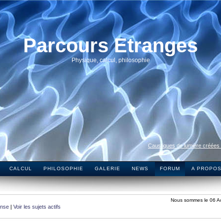
Parcours Etranges
Physique, calcul, philosophie
Caustiques de lumière créées
CALCUL
PHILOSOPHIE
GALERIE
NEWS
FORUM
A PROPO
Nous sommes le 06 A
onse
|
Voir les sujets actifs