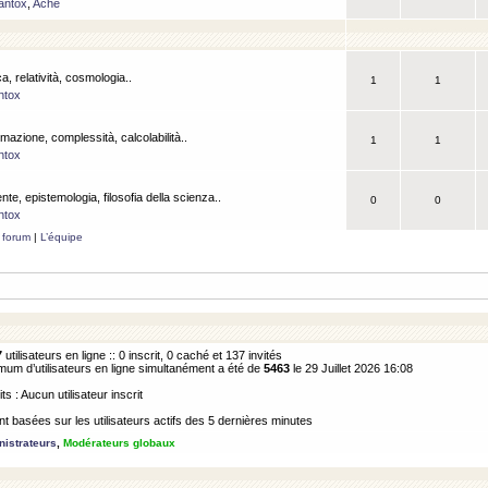
antox
,
Ache
a, relatività, cosmologia..
1
1
ntox
rmazione, complessità, calcolabilità..
1
1
ntox
ente, epistemologia, filosofia della scienza..
0
0
ntox
 forum
|
L’équipe
7
utilisateurs en ligne :: 0 inscrit, 0 caché et 137 invités
m d’utilisateurs en ligne simultanément a été de
5463
le 29 Juillet 2026 16:08
its : Aucun utilisateur inscrit
 basées sur les utilisateurs actifs des 5 dernières minutes
istrateurs
,
Modérateurs globaux