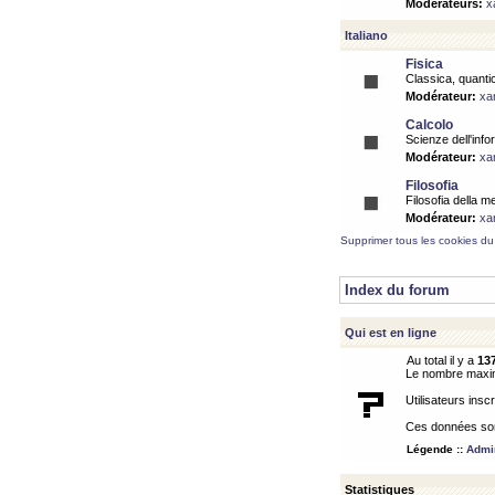
Modérateurs:
x
Italiano
Fisica
Classica, quantic
Modérateur:
xa
Calcolo
Scienze dell'info
Modérateur:
xa
Filosofia
Filosofia della m
Modérateur:
xa
Supprimer tous les cookies du
Index du forum
Qui est en ligne
Au total il y a
13
Le nombre maximu
Utilisateurs inscr
Ces données sont
Légende ::
Admin
Statistiques