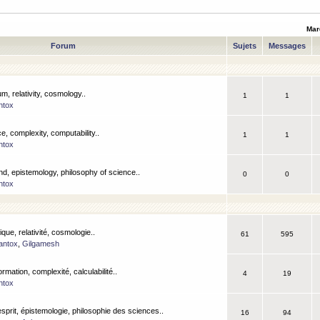
Mar
Forum
Sujets
Messages
m, relativity, cosmology..
1
1
ntox
, complexity, computability..
1
1
ntox
nd, epistemology, philosophy of science..
0
0
ntox
que, relativité, cosmologie..
61
595
antox
,
Gilgamesh
ormation, complexité, calculabilité..
4
19
ntox
esprit, épistemologie, philosophie des sciences..
16
94