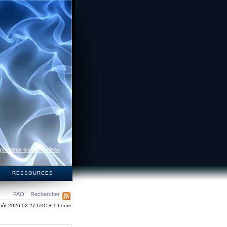
 par deux surfaces d’eau
S
RESSOURCES
FAQ
Rechercher
oût 2026 02:27 UTC + 1 heure